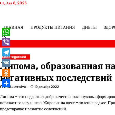
Перейти
Сб, Авг 8, 2026
к
содержимому
ГЛАВНАЯ
ПРОДУКТЫ ПИТАНИЯ
ДИЕТЫ
ЗДОР
WhatsApp
Viber
Uncategorised
Telegram
Липома, образованная на
VK
негативных последствий
Odnoklassniki
znakcomstva_
19 декабря 2022
Отправить
Липома – это подкожная доброкачественная опухоль, сформиров
поражает голову и шею. Жировик на щеке – явление редкое. Пр
предотвращает развитие осложнений.