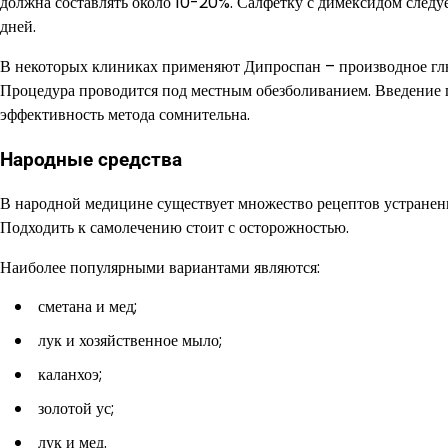
должна составлять около 10-20%. Салфетку с димексидом следу
дней.
В некоторых клиниках применяют Дипроспан – производное глюк
Процедура проводится под местным обезболиванием. Введение по
эффективность метода сомнительна.
Народные средства
В народной медицине существует множество рецептов устранен
Подходить к самолечению стоит с осторожностью.
Наиболее популярными вариантами являются:
сметана и мед;
лук и хозяйственное мыло;
каланхоэ;
золотой ус;
лук и мед.