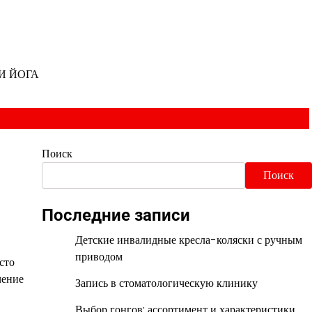
И ЙОГА
Поиск
з
Поиск
Последние записи
Детские инвалидные кресла-коляски с ручным
приводом
сто
чение
Запись в стоматологическую клинику
Выбор гонгов: ассортимент и характеристики