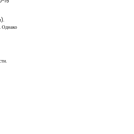
0-15
).
. Однако
сти.