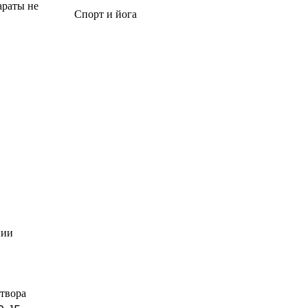
араты не
Спорт и йога
нии
створа