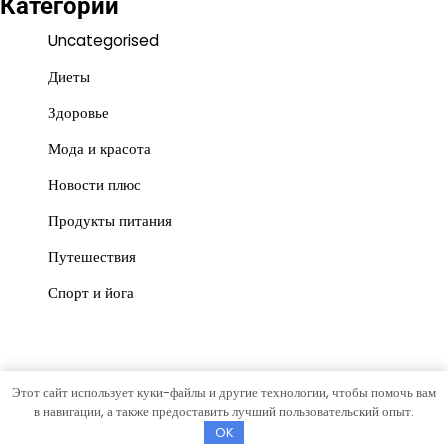
Категории
Uncategorised
Диеты
Здоровье
Мода и красота
Новости плюс
Продукты питания
Путешествия
Спорт и йога
Этот сайт использует куки-файлы и другие технологии, чтобы помочь вам
Copyright © 2026
Красота и польза
Тема News Store от
в навигации, а также предоставить лучший пользовательский опыт.
Artify Themes
.
OK