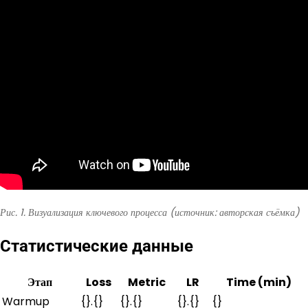
Рис. 1. Визуализация ключевого процесса (источник: авторская съёмка)
Статистические данные
Этап
Loss
Metric
LR
Time (min)
Warmup
{}.{}
{}.{}
{}.{}
{}