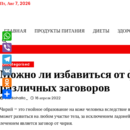
Перейти
Пт, Авг 7, 2026
к
содержимому
ГЛАВНАЯ
ПРОДУКТЫ ПИТАНИЯ
ДИЕТЫ
ЗДОР
WhatsApp
Viber
Uncategorised
Telegram
Можно ли избавиться от
VK
различных заговоров
Odnoklassniki
studiohallo_
16 апреля 2022
Отправить
Чирий – это гнойное образование на коже человека вследствие
может развиться на любом участке тела, за исключением ладон
лечением является заговор от чирия.