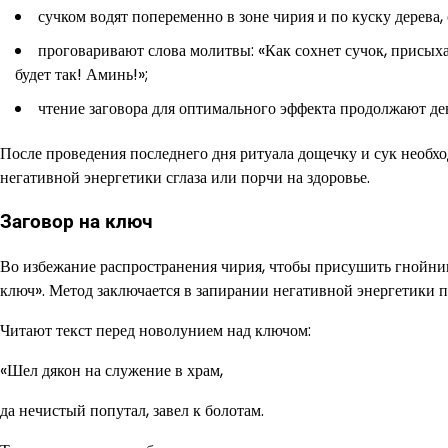
сучком водят попеременно в зоне чирия и по куску дерева, с
проговаривают слова молитвы: «Как сохнет сучок, присыха
будет так! Аминь!»;
чтение заговора для оптимального эффекта продолжают дев
После проведения последнего дня ритуала дощечку и сук необхо
негативной энергетики сглаза или порчи на здоровье.
Заговор на ключ
Во избежание распространения чирия, чтобы присушить гнойник
ключ». Метод заключается в запирании негативной энергетики по
Читают текст перед новолунием над ключом:
«Шел дякон на служение в храм,
да нечистый попутал, завел к болотам.