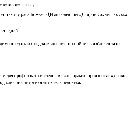
 которого взят сук;
ет, так и у раба Божьего (Имя болеющего) чирий сохнет-высыха
ять дней.
димо предать огню для очищения от гнойника, избавления от
 и для профилактики следов в виде шрамов произносят «заговор
д ключ после изгнания из тела человека.