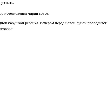
у спать.
до исчезновения чирия вовсе.
дной бабушкой ребенка. Вечером перед новой луной проводится
аговора: