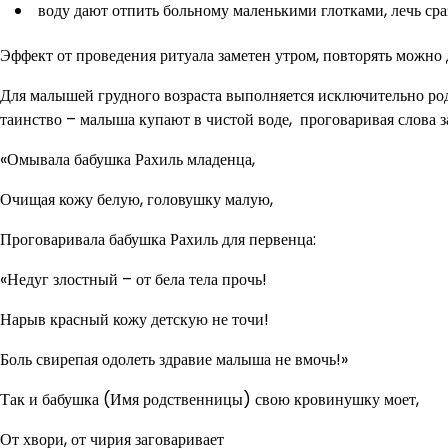
воду дают отпить больному маленькими глотками, лечь сраз
Эффект от проведения ритуала заметен утром, повторять можно 
Для малышей грудного возраста выполняется исключительно ро
таинство – малыша купают в чистой воде, проговаривая слова з
«Омывала бабушка Рахиль младенца,
Очищая кожу белую, головушку малую,
Проговаривала бабушка Рахиль для первенца:
«Недуг злостный – от бела тела прочь!
Нарыв красный кожу детскую не точи!
Боль свирепая одолеть здравие малыша не вмочь!»
Так и бабушка (Имя родственницы) свою кровинушку моет,
От хвори, от чирия заговаривает