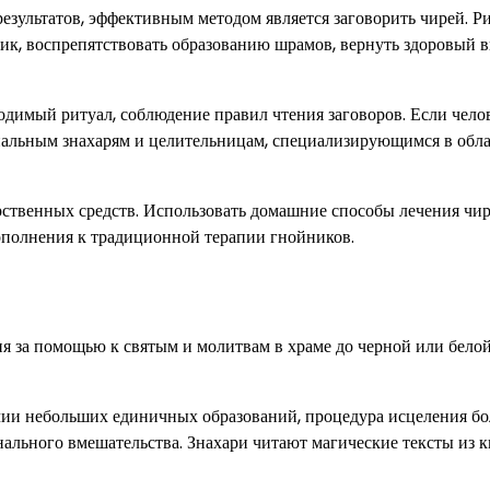
результатов, эффективным методом является заговорить чирей. Р
ик, воспрепятствовать образованию шрамов, вернуть здоровый
одимый ритуал, соблюдение правил чтения заговоров. Если чело
ональным знахарям и целительницам, специализирующимся в обл
ственных средств. Использовать домашние способы лечения чи
 дополнения к традиционной терапии гнойников.
я за помощью к святым и молитвам в храме до черной или бело
ичии небольших единичных образований, процедура исцеления б
нального вмешательства. Знахари читают магические тексты из 