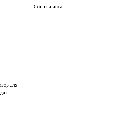
Спорт и йога
овор для
одят