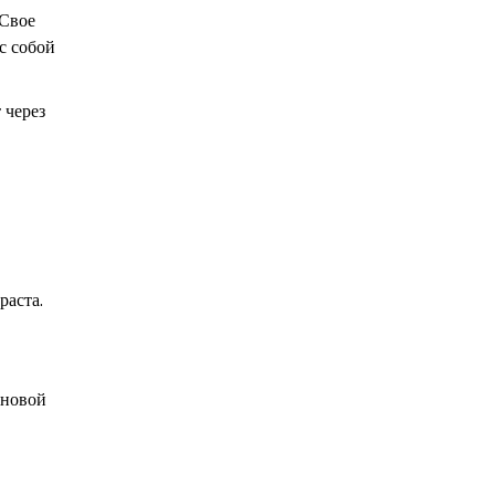
(Свое
 с собой
 через
раста.
ановой