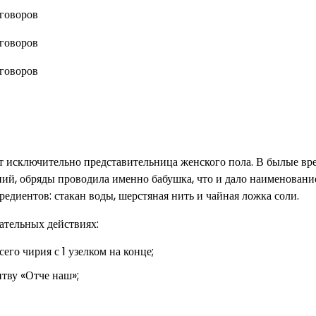
т исключительно представительница женского пола. В былые вр
ий, обряды проводила именно бабушка, что и дало наименование
едиентов: стакан воды, шерстяная нить и чайная ложка соли.
вательных действиях:
его чирия с 1 узелком на конце;
итву «Отче наш»;