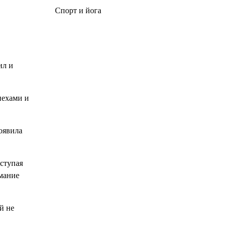
Спорт и йога
ил и
пехами и
оявила
ступая
имание
й не