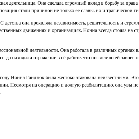
кая деятельница. Она сделала огромный вклад в борьбу за права
озиция стали причиной не только её славы, но и трагической ги
 С детства она проявляла независимость, решительность и стрем
ественных движениях и организациях. Нонна всегда стояла на с
ссиональной деятельности. Она работала в различных органах в
гда находили отражение в её работе, что позволило ей завоеват
8 году Нонна Гандзюк была жестоко атакована неизвестными. Это
оянии. Несмотря на операцию и долгую реабилитацию, она увы не
.