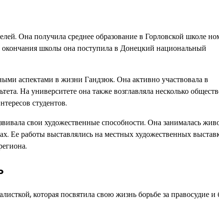
елей. Она получила среднее образование в Горловской школе ном
ле окончания школы она поступила в Донецкий национальный
ными аспектами в жизни Гандзюк. Она активно участвовала в
ьтета. На университете она также возглавляла несколько общест
нтересов студентов.
звивала свои художественные способности. Она занималась жи
сах. Ее работы выставлялись на местных художественных выставк
региона.
ь
исткой, которая посвятила свою жизнь борьбе за правосудие и 