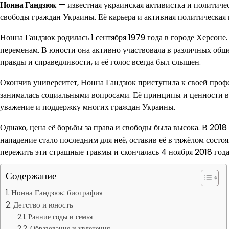
Нонна Гандзюк
— известная украинская активистка и политичес
свободы граждан Украины. Её карьера и активная политическая п
Нонна Гандзюк родилась 1 сентября 1979 года в городе Херсоне.
переменам. В юности она активно участвовала в различных общ
правды и справедливости, и её голос всегда был слышен.
Окончив университет, Нонна Гандзюк приступила к своей профе
занималась социальными вопросами. Её принципы и ценности все
уважение и поддержку многих граждан Украины.
Однако, цена её борьбы за права и свободы была высока. В 201
нападение стало последним для неё, оставив её в тяжёлом сост
пережить эти страшные травмы и скончалась 4 ноября 2018 года
Содержание
Нонна Гандзюк: биография
Детство и юность
Ранние годы и семья
Образование и увлечения