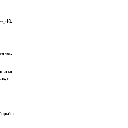
ер 10,
венных
вописью
ах, и
борьбе с