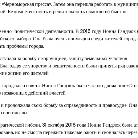
ы «Черноморская пресса». Затем она перешла работать в муницип
ой. Ее компетентность и решительность помогли ей быстро
ственно-политической деятельности. В 2015 году Нонна Гандзюк
йского выбора. Она была очень популярна среди жителей города
ть проблемы города.
ступала за борьбу с коррупцией, защиту земельных участков
. Благодаря ее упорству и решительности были приняты ряд важ
ние жизни его жителей.
 городского совета. Нонна Гандзюк была частью движения «Сто
в незаконных действий властей.
 и продолжала свою борьбу за справедливость и правосудие. Она
 свои идеалы.
трагической гибели. 31 октября 2018 года Нонна Гандзюк была а
ована, но не смогла пережить тяжелые ожоги и скончалась через