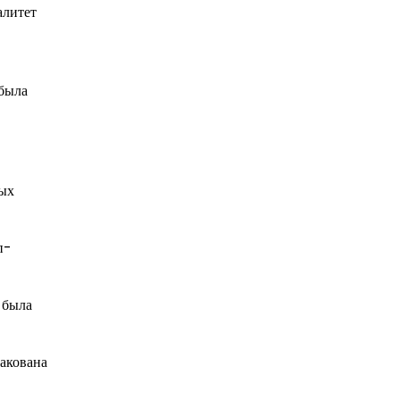
алитет
 была
ных
п-
 была
такована