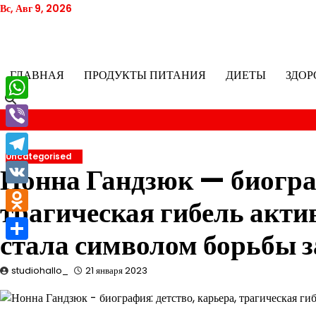
Перейти
Вс, Авг 9, 2026
к
содержимому
ГЛАВНАЯ
ПРОДУКТЫ ПИТАНИЯ
ДИЕТЫ
ЗДОР
WhatsApp
Viber
Uncategorised
Telegram
Нонна Гандзюк — биогра
VK
трагическая гибель акти
Odnoklassniki
стала символом борьбы з
Отправить
studiohallo_
21 января 2023