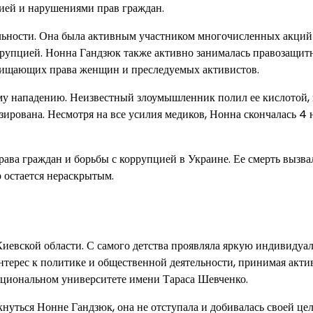
цией и нарушениями прав граждан.
льности. Она была активным участником многочисленных акций
оррупцией. Нонна Гандзюк также активно занималась правозащит
щищающих права женщин и преследуемых активистов.
му нападению. Неизвестный злоумышленник полил ее кислотой, 
зирована. Несмотря на все усилия медиков, Нонна скончалась 4 
ава граждан и борьбы с коррупцией в Украине. Ее смерть вызва
 остается нераскрытым.
иевской области. С самого детства проявляла яркую индивидуал
нтерес к политике и общественной деятельности, принимая акти
ациональном университете имени Тараса Шевченко.
нуться Нонне Гандзюк, она не отступала и добивалась своей це