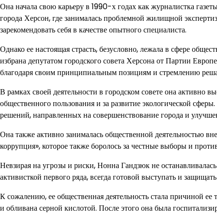
Она начала свою карьеру в 1990-х годах как журналистка газет
города Херсон, где занималась проблемной жилищной экспертиз
зарекомендовать себя в качестве опытного специалиста.
Однако ее настоящая страсть, безусловно, лежала в сфере обще
избрана депутатом городского совета Херсона от Партии Европе
благодаря своим принципиальным позициям и стремлению реша
В рамках своей деятельности в городском совете она активно вы
общественного пользования и за развитие экологической сферы
решений, направленных на совершенствование города и улучше
Она также активно занималась общественной деятельностью вне
коррупция», которое также боролось за честные выборы и проти
Невзирая на угрозы и риски, Нонна Гандзюк не останавливалась
активисткой первого ряда, всегда готовой выступать и защищать
К сожалению, ее общественная деятельность стала причиной ее 
и обливана серной кислотой. После этого она была госпитализир