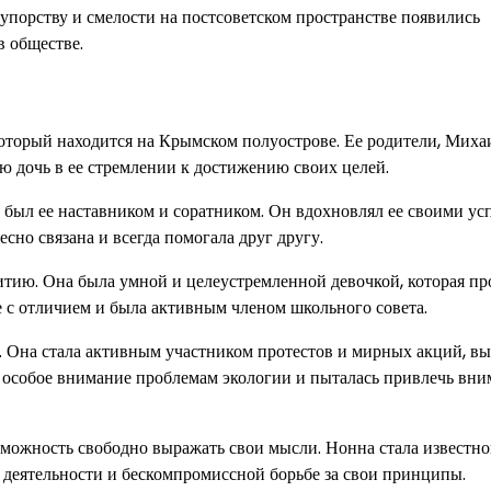
 упорству и смелости на постсоветском пространстве появились
в обществе.
который находится на Крымском полуострове. Ее родители, Миха
ю дочь в ее стремлении к достижению своих целей.
был ее наставником и соратником. Он вдохновлял ее своими ус
сно связана и всегда помогала друг другу.
итию. Она была умной и целеустремленной девочкой, которая пр
е с отличием и была активным членом школьного совета.
. Она стала активным участником протестов и мирных акций, вы
ла особое внимание проблемам экологии и пыталась привлечь вн
озможность свободно выражать свои мысли. Нонна стала известно
й деятельности и бескомпромиссной борьбе за свои принципы.