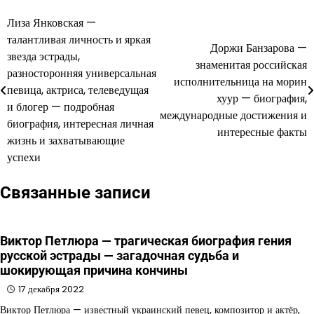
Лиза Янковская —
Навигация
талантливая личность и яркая
Доржи Банзарова —
по
звезда эстрады,
знаменитая российская
разносторонняя универсальная
записям
исполнительница на морин
певица, актриса, телеведущая
хуур — биография,
и блогер — подробная
международные достижения и
биография, интересная личная
интересные факты
жизнь и захватывающие
успехи
Связанные записи
Виктор Петлюра — трагическая биография гения
русской эстрады — загадочная судьба и
шокирующая причина кончины
17 декабря 2022
Виктор Петлюра — известный украинский певец, композитор и актёр,