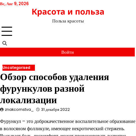
Перейти
Вс, Авг 9, 2026
Красота и польза
к
содержимому
Польза красоты
Войти
Uncategorised
Обзор способов удаления
фурункулов разной
локализации
znakcomstva_
31 декабря 2022
Фурункул – это доброкачественное воспалительное образование
в волосяном фолликуле, имеющее некротический стержень.
Вызывает боль, дискомфорт, может провоцировать развитие