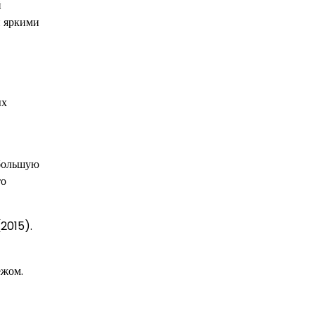
й
и яркими
ых
 большую
то
(2015).
ежом.