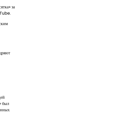
ятка» за
uTube.
ским
ощряют
цей
» был
онных