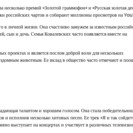
 несколько премий «Золотой граммофон» и «Русская золотая дес
очки российских чартов и собирают миллионы просмотров на Yo
о в личной жизни. Она счастливо замужем за известным россий
й, сын и дочь. Семья Ковалевских часто появляется вместе на
ных проектах и является послом доброй воли для нескольких
бездомным животным. Ее вклад в общество часто отмечают и по
ладающая талантом и хорошим голосом. Она стала победительни
в и исполнив несколько хитовых песен. Ее трек «Я и так сойдет
тивно выступает на концертах и участвует в различных телевизи