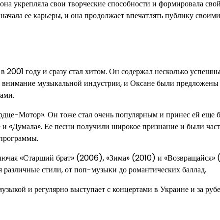
она укрепляла свои творческие способности и формировала сво
 начала ее карьеры, и она продолжает впечатлять публику своим
в 2001 году и сразу стал хитом. Он содержал несколько успешн
ек внимание музыкальной индустрии, и Оксане были предложены
ами.
рдце-Мотор». Он тоже стал очень популярным и принес ей еще
а» и «Думала». Ее песни получили широкое признание и были час
 программы.
лючая «Старший брат» (2006), «Зима» (2010) и «Возвращайся» 
я различные стили, от поп-музыки до романтических баллад.
узыкой и регулярно выступает с концертами в Украине и за руб