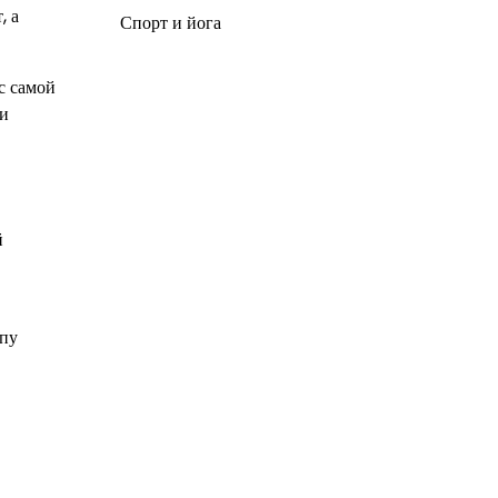
, а
Спорт и йога
с самой
ми
й
ппу