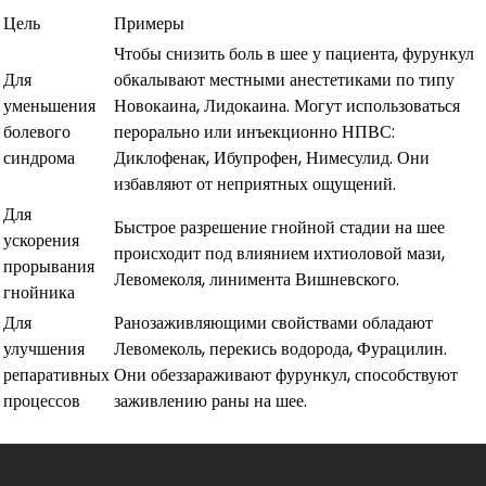
Цель
Примеры
Чтобы снизить боль в шее у пациента, фурункул
Для
обкалывают местными анестетиками по типу
уменьшения
Новокаина, Лидокаина. Могут использоваться
болевого
перорально или инъекционно НПВС:
синдрома
Диклофенак, Ибупрофен, Нимесулид. Они
избавляют от неприятных ощущений.
Для
Быстрое разрешение гнойной стадии на шее
ускорения
происходит под влиянием ихтиоловой мази,
прорывания
Левомеколя, линимента Вишневского.
гнойника
Для
Ранозаживляющими свойствами обладают
улучшения
Левомеколь, перекись водорода, Фурацилин.
репаративных
Они обеззараживают фурункул, способствуют
процессов
заживлению раны на шее.