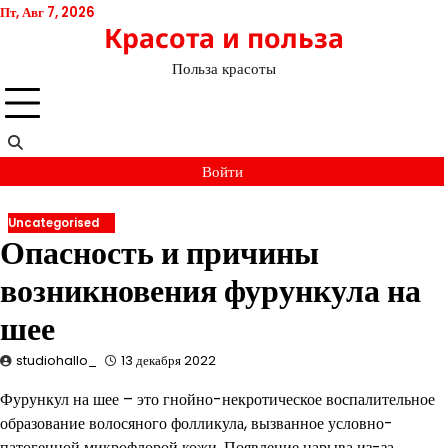
Перейти
Пт, Авг 7, 2026
Красота и польза
к
содержимому
Польза красоты
Войти
Uncategorised
Опасность и причины
возникновения фурункула на
шее
studiohallo_
13 декабря 2022
Фурункул на шее – это гнойно-некротическое воспалительное
образование волосяного фолликула, вызванное условно-
патогенной микрофлорой кожи. Появление нарыва из-за