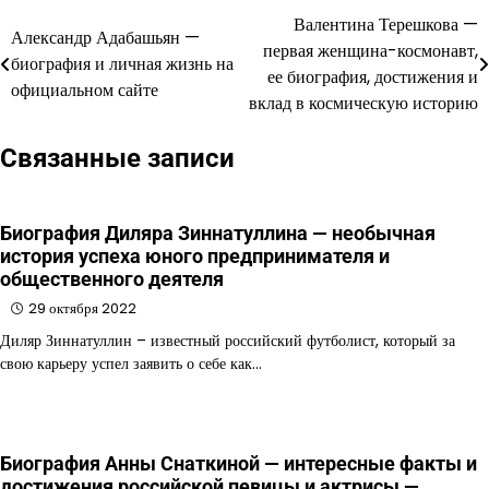
Валентина Терешкова —
Навигация
Александр Адабашьян —
первая женщина-космонавт,
биография и личная жизнь на
по
ее биография, достижения и
официальном сайте
вклад в космическую историю
записям
Связанные записи
Биография Диляра Зиннатуллина — необычная
история успеха юного предпринимателя и
общественного деятеля
29 октября 2022
Диляр Зиннатуллин – известный российский футболист, который за
свою карьеру успел заявить о себе как…
Биография Анны Снаткиной — интересные факты и
достижения российской певицы и актрисы —