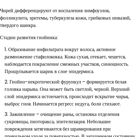
Чирей дифференцируют от воспаления лимфоузлов,
фолликулита, эритемы, туберкулеза кожи, грибковых инвазий,
твердого шанкра.
Стадии развития гнойника:
Образование инфильтрата вокруг волоса, активное
размножение стафилококка. Кожа сухая, отекает, чешется,
наблюдается покраснение смежных участков, синюшность.
Прощупывается шарик в слое эпидермиса.
Гнойно-некротический фурункул – формируется белая
головка нарыва. Она может быть светлой, черной. Верхний
слой эпидермиса истончается, происходит вскрытие чирья,
выброс гноя. Начинается регресс недуга, боли стихают.
Заживление – очищение раны, остановка отделения
сукровицы, пиоторакса, эпителизация. Небольшие
повреждения затягиваются без шрамирования при
правильном уходе за поверхностью. В запущенном состоянии