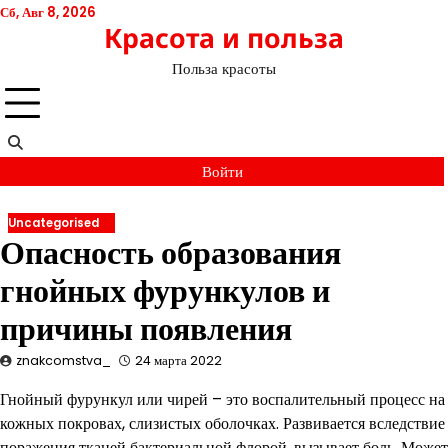
Перейти
Сб, Авг 8, 2026
Красота и польза
к
содержимому
Польза красоты
Войти
Uncategorised
Опасность образования
гнойных фурункулов и
причины появления
znakcomstva_
24 марта 2022
Гнойный фурункул или чирей – это воспалительный процесс на
кожных покровах, слизистых оболочках. Развивается вследствие
поражения тканей бактериальной флорой, вызывает боль. Может