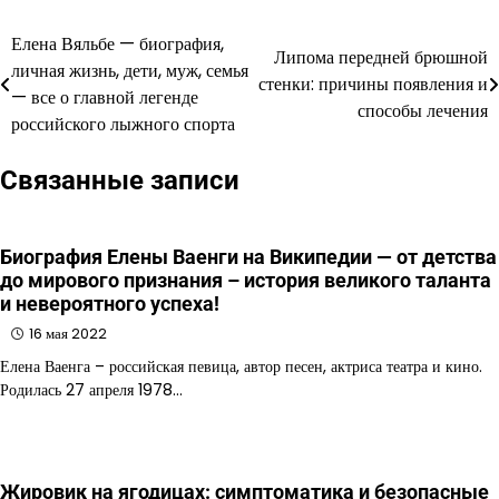
Елена Вяльбе — биография,
Навигация
Липома передней брюшной
личная жизнь, дети, муж, семья
стенки: причины появления и
по
— все о главной легенде
способы лечения
российского лыжного спорта
записям
Связанные записи
Биография Елены Ваенги на Википедии — от детства
до мирового признания – история великого таланта
и невероятного успеха!
16 мая 2022
Елена Ваенга – российская певица, автор песен, актриса театра и кино.
Родилась 27 апреля 1978…
Жировик на ягодицах: симптоматика и безопасные