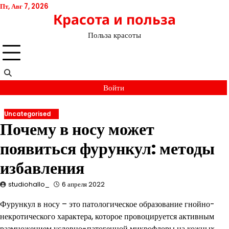
Перейти
Пт, Авг 7, 2026
Красота и польза
к
содержимому
Польза красоты
Войти
Uncategorised
Почему в носу может
появиться фурункул: методы
избавления
studiohallo_
6 апреля 2022
Фурункул в носу – это патологическое образование гнойно-
некротического характера, которое провоцируется активным
размножением условно-патогенной микрофлоры на кожных