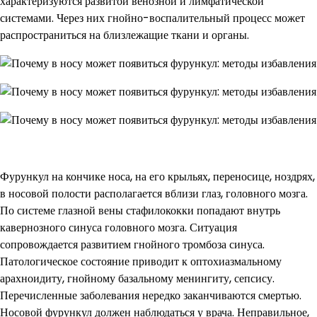
характеризуются развитой венозной и лимфатической
системами. Через них гнойно-воспалительный процесс может
распространиться на близлежащие ткани и органы.
Фурункул на кончике носа, на его крыльях, переносице, ноздрях,
в носовой полости располагается вблизи глаз, головного мозга.
По системе глазной вены стафилококки попадают внутрь
кавернозного синуса головного мозга. Ситуация
сопровождается развитием гнойного тромбоза синуса.
Патологическое состояние приводит к оптохиазмальному
арахноидиту, гнойному базальному менин­гиту, сепсису.
Перечисленные заболевания нередко заканчиваются смертью.
Носовой фурункул должен наблюдаться у врача. Неправильное,