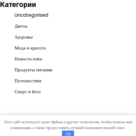
Категории
Uncategorised
Диеты
Здоровье
Мода и красота
Новости плюс
Продукты питания
Путешествия
Спорт и йога
Этот сайт использует куки-файлы и другие технологии, чтобы помочь вам
Copyright © 2026
Красота и польза
Тема News Store от
в навигации, а также предоставить лучший пользовательский опыт.
Artify Themes
.
OK