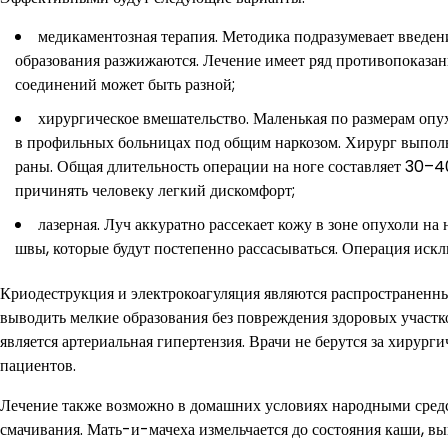
медикаментозная терапия. Методика подразумевает введени
образования разжижаются. Лечение имеет ряд противопоказан
соединений может быть разной;
хирургическое вмешательство. Маленькая по размерам опу
в профильных больницах под общим наркозом. Хирург выполняе
раны. Общая длительность операции на ноге составляет 30–40
причинять человеку легкий дискомфорт;
лазерная. Луч аккуратно рассекает кожу в зоне опухоли 
швы, которые будут постепенно рассасываться. Операция иск
Криодеструкция и электрокоагуляция являются распространенны
выводить мелкие образования без повреждения здоровых участ
является артериальная гипертензия. Врачи не берутся за хирург
пациентов.
Лечение также возможно в домашних условиях народными средств
смачивания. Мать-и-мачеха измельчается до состояния каши, вы