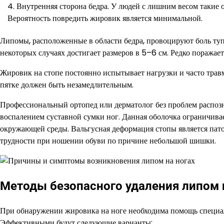
Внутренняя сторона бедра. У людей с лишним весом такие 
Вероятность повредить жировик является минимальной.
Липомы, расположенные в области бедра, провоцируют боль туп
некоторых случаях достигает размеров в 5–6 см. Редко поража
Жировик на стопе постоянно испытывает нагрузки и часто травм
пятке должен быть незамедлительным.
Профессиональный ортопед или дерматолог без проблем распозна
воспалением суставной сумки ног. Данная оболочка ограничив
окружающей среды. Вальгусная деформация стопы является пат
трудности при ношении обуви по причине небольшой шишки.
Методы безопасного удаления липом 
При обнаружении жировика на ноге необходима помощь специал
Эффективными будут следующие варианты: