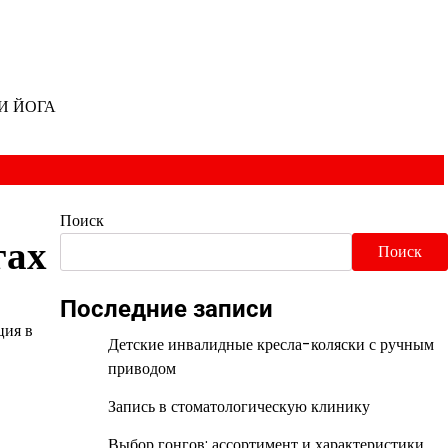
И ЙОГА
Поиск
гах
Поиск
Последние записи
ция в
Детские инвалидные кресла-коляски с ручным
приводом
Запись в стоматологическую клинику
Выбор гонгов: ассортимент и характеристики