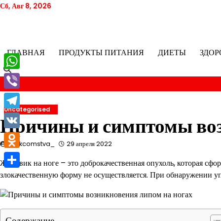
Перейти
Сб, Авг 8, 2026
к
содержимому
ГЛАВНАЯ
ПРОДУКТЫ ПИТАНИЯ
ДИЕТЫ
ЗДОР
WhatsApp
Viber
Uncategorised
Telegram
Причины и симптомы воз
VK
znakcomstva_
29 апреля 2022
Odnoklassniki
Жировик на ноге – это доброкачественная опухоль, которая сф
злокачественную форму не осуществляется. При обнаружении упл
Отправить
Содержание