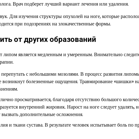
лога. Врач подберет лучший вариант лечения или удаления.
звук. Для изучения структуры опухолей на ноге, которые распол
одится при подозрениях на злокачественные формы.
ить от других образований
ст липом является медленным и умеренным. Внимательно следите
рапии.
о перепутать с небольшими мозолями. В процесс развития липом
ьбе возникнут болезненные ощущения. Травмирование «шишки» н
жнениям.
тлично просматривается, благодаря отсутствию большого количе
разуется внутренний жировик. Нарост на ноге следует удалять, 
т вызвать дополнительные осложнения.
лия и ткани сустава. В результате человек испытывает боль по 