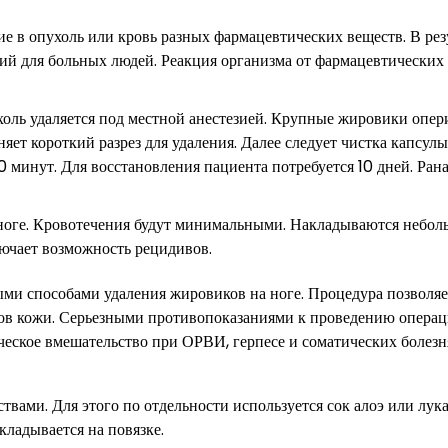
е в опухоль или кровь разных фармацевтических веществ. В рез
ий для больных людей. Реакция организма от фармацевтических
холь удаляется под местной анестезией. Крупные жировики опе
т короткий разрез для удаления. Далее следует чистка капсулы
 минут. Для восстановления пациента потребуется 10 дней. Ран
на ноге. Кровотечения будут минимальными. Накладываются небо
лючает возможность рецидивов.
ми способами удаления жировиков на ноге. Процедура позволяе
ков кожи. Серьезными противопоказаниями к проведению опера
ическое вмешательство при ОРВИ, герпесе и соматических болезн
ами. Для этого по отдельности используется сок алоэ или лука
кладывается на повязке.