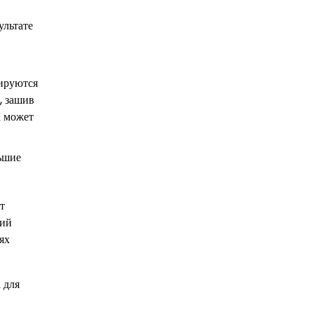
ультате
рируются
, зашив
а может
льшие
т
ций
ях
 для