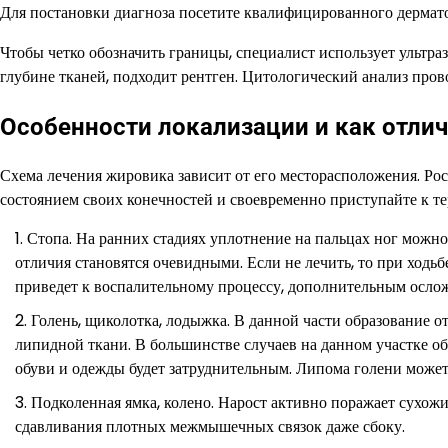
Для постановки диагноза посетите квалифицированного дермато
Чтобы четко обозначить границы, специалист использует ультра
глубине тканей, подходит рентген. Цитологический анализ пров
Особенности локализации и как отлич
Схема лечения жировика зависит от его месторасположения. Ро
состоянием своих конечностей и своевременно приступайте к те
Стопа. На ранних стадиях уплотнение на пальцах ног можн
отличия становятся очевидными. Если не лечить, то при ход
приведет к воспалительному процессу, дополнительным осло
Голень, щиколотка, лодыжка. В данной части образование о
липидной ткани. В большинстве случаев на данном участке об
обуви и одежды будет затруднительным. Липома голени може
Подколенная ямка, колено. Нарост активно поражает сухожи
сдавливания плотных межмышечных связок даже сбоку.