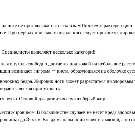
на ноге не проглядывается насквозь. «Шишке» характерен цвет
тке. При первых признаках появления следует проконсультирова
. Специалисты выделяют несколько категорий:
ная опухоль свободно двигается под кожей на небольшие рассто
щин возникает гигрома — киста, образующаяся на оболочке суст
локнах бедра. Жировик ноги может разрастаться по здоровым 
людается легкая припухлость;
ся редко. Основой для развития служит бурый жир.
ется жировиком. В большинстве случаев не несет вреда здоровь
ошинки до 3-х см. Во время пальпации является мягкой, а по п