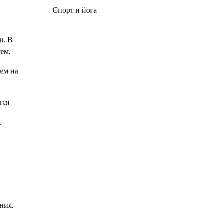
Спорт и йога
н. В
ем.
ем на
тся
т
ния.