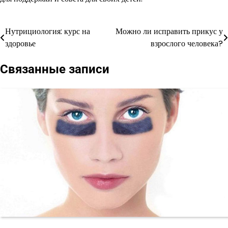
Нутрициология: курс на
Можно ли исправить прикус у
Навигация
здоровье
взрослого человека?
по
Связанные записи
записям