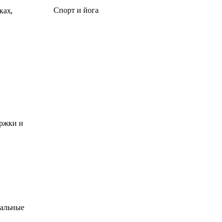
Спорт и йога
ках,
ержки и
уальные