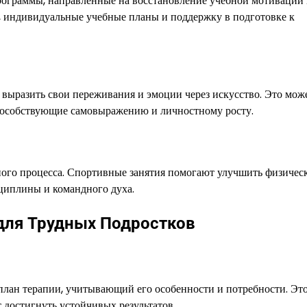
рограммы, направленные на восстановление учебной мотивации
, индивидуальные учебные планы и поддержку в подготовке к
 выразить свои переживания и эмоции через искусство. Это мож
 способствующие самовыражению и личностному росту.
ного процесса. Спортивные занятия помогают улучшить физичес
сциплины и командного духа.
для Трудных Подростков
план терапии, учитывающий его особенности и потребности. Эт
 достигнуть устойчивых результатов.