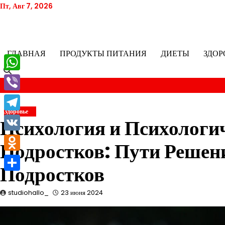
Перейти
Пт, Авг 7, 2026
к
содержимому
ГЛАВНАЯ
ПРОДУКТЫ ПИТАНИЯ
ДИЕТЫ
ЗДОР
WhatsApp
Viber
Здоровье
Telegram
Психология и Психологи
VK
Подростков: Пути Решен
Odnoklassniki
Подростков
Отправить
studiohallo_
23 июня 2024