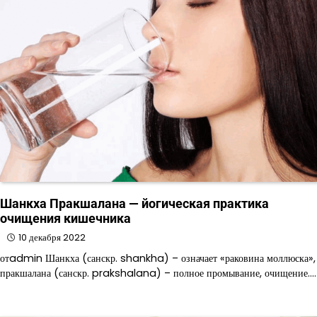
Шанкха Пракшалана — йогическая практика
очищения кишечника
10 декабря 2022
отadmin Шанкха (санскр. shankha) – означает «раковина моллюска»,
пракшалана (санскр. prakshalana) – полное промывание, очищение.…