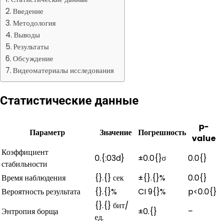
Введение
Методология
Выводы
Результаты
Обсуждение
Видеоматериалы исследования
Статистические данные
p-
Параметр
Значение
Погрешность
value
Коэффициент
0.{:03d}
±0.0{}σ
0.0{}
стабильности
Время наблюдения
{}.{} сек
±{}.{}%
0.0{}
Вероятность результата
{}.{}%
CI 9{}%
p<0.0{}
{}.{} бит/
Энтропия борща
±0.{}
–
ед.