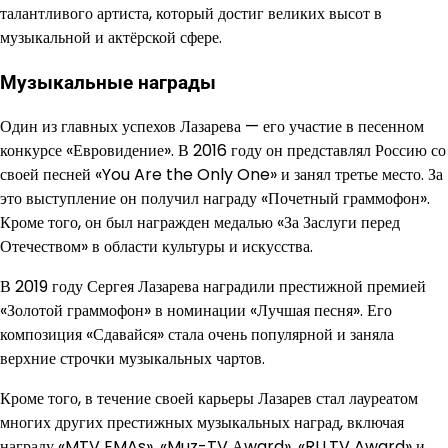
талантливого артиста, который достиг великих высот в
музыкальной и актёрской сфере.
Музыкальные награды
Один из главных успехов Лазарева — его участие в песенном
конкурсе «Евровидение». В 2016 году он представлял Россию со
своей песней «You Are the Only One» и занял третье место. За
это выступление он получил награду «Почетный граммофон».
Кроме того, он был награжден медалью «За Заслуги перед
Отечеством» в области культуры и искусства.
В 2019 году Сергея Лазарева наградили престижной премией
«Золотой граммофон» в номинации «Лучшая песня». Его
композиция «Сдавайся» стала очень популярной и заняла
верхние строчки музыкальных чартов.
Кроме того, в течение своей карьеры Лазарев стал лауреатом
многих других престижных музыкальных наград, включая
награду «MTV EMAs», «Muz-TV Аward», «RU.TV Award» и