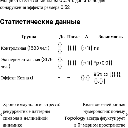
Мощность теста составила 93.0%, что достаточно для
обнаружения эффекта размера 0.52.
Статистические данные
Группа
До
После
Δ
Значимость
{}.
Контрольная (1683 чел.)
{}.{}
{:+.1f}
ns
{}
Экспериментальная (3179
{}.
{}.{}
{:+.1f}
*p<0.0{}
чел.)
{}
95% CI [{}.{};
Эффект Коэна d
–
–
{}.{}
{}.{}]
Хроно иммунология стресса:
Квантово-нейронная
Навигация
рекуррентные паттерны
нумерология: почему
по
символа в нелинейной
Topology всегда флуктуирует
динамике
в 9-мерном пространстве
записям