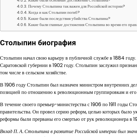
Какие были основные достижения Столыпина?
Почему Столыпина так важен для Российской истории?
Когда и как Столыпин погиб?
Какие были последствия убийства Столыпина?
Какие были главные достижения Столыпина во время его прав
Столыпин биография
Столыпин начал свою карьеру в публичной службе в 1884 году.
Саратовской губернии в 1902 году. Столыпин заслужил призна
том числе в сельском хозяйстве.
В 1906 году Столыпин был назначен министром внутренних дел
позицией по отношению к революционным группировкам и его 
В течение своего премьер-министерства с 1906 по 1911 годы Ст
правительства. Он провел серию реформ, целью которых было у
реформы были прерваны его смертью от рук революционера в 191
Вклад П. А. Столыпина в развитие Российской империи был знач