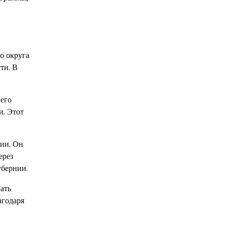
о округа
ти. В
 его
и. Этот
ии. Он
ерез
убернии.
ать
агодаря