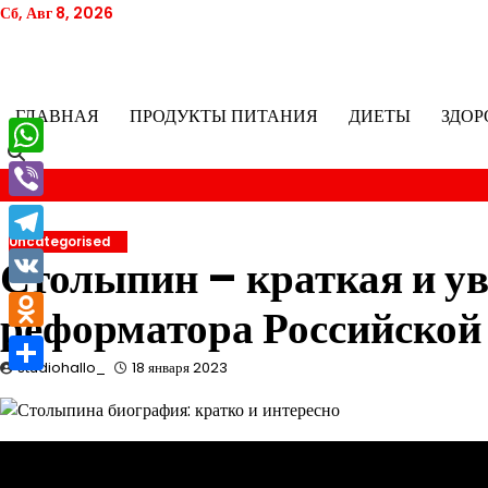
Перейти
Сб, Авг 8, 2026
к
содержимому
ГЛАВНАЯ
ПРОДУКТЫ ПИТАНИЯ
ДИЕТЫ
ЗДОР
WhatsApp
Viber
Uncategorised
Telegram
Столыпин – краткая и у
VK
реформатора Российской
Odnoklassniki
studiohallo_
18 января 2023
Отправить