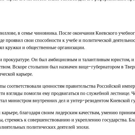
риллове, в семье чиновника. После окончания Киевского учебног
 проявил свои способности к учебе и политической деятельнос
лял кружки и общественные организации.
 и прокуратуре. Он был амбициозным и талантливым юристом, и
твом. Вскоре столыпин был назначен вице-губернатором в Твер
ческой карьере.
ы соответствовали ценностям правительства Российской импер
эти взгляды помогли ему продвигаться по служебной лестнице. Ч
стал министром внутренних дел и унтер-резидентом Киевской г
 карьере, благодаря своим лидерским качествам, умению приним
ы, стремясь к совершенствованию и укреплению государства. Бл
влиятельных политических деятелей эпохи.