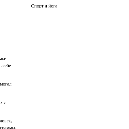
Спорт и йога
мье
ь себе
омогал
х с
ловек,
ограммы,