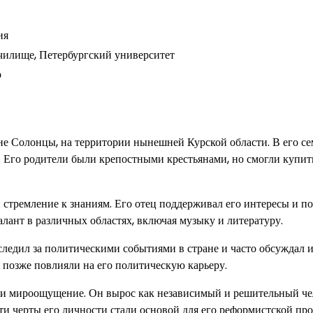
ия
чилище, Петербургский университет
р
не Солонцы, на территории нынешней Курской области. В его се
. Его родители были крепостными крестьянами, но смогли купит
 стремление к знаниям. Его отец поддерживал его интересы и п
алант в различных областях, включая музыку и литературу.
ледил за политическими событиями в стране и часто обсуждал и
 позже повлияли на его политическую карьеру.
 и мироощущение. Он вырос как независимый и решительный че
ти черты его личности стали основой для его реформистской пр