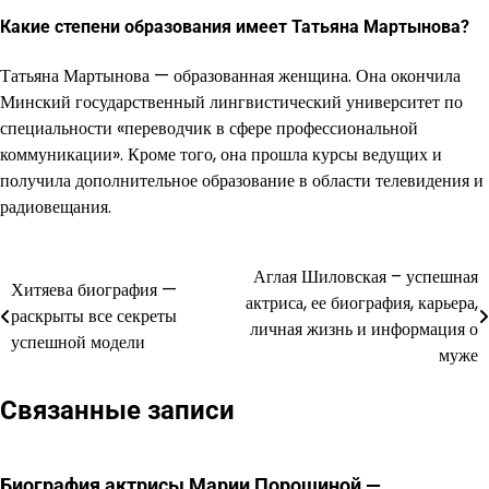
Какие степени образования имеет Татьяна Мартынова?
Татьяна Мартынова — образованная женщина. Она окончила
Минский государственный лингвистический университет по
специальности «переводчик в сфере профессиональной
коммуникации». Кроме того, она прошла курсы ведущих и
получила дополнительное образование в области телевидения и
радиовещания.
Аглая Шиловская – успешная
Навигация
Хитяева биография —
актриса, ее биография, карьера,
раскрыты все секреты
по
личная жизнь и информация о
успешной модели
муже
записям
Связанные записи
Биография актрисы Марии Порошиной —