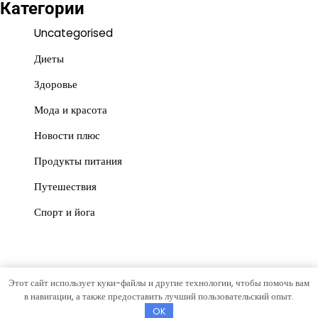
Категории
Uncategorised
Диеты
Здоровье
Мода и красота
Новости плюс
Продукты питания
Путешествия
Спорт и йога
Этот сайт использует куки-файлы и другие технологии, чтобы помочь вам
Copyright © 2026
Красота и польза
Тема News Store от
в навигации, а также предоставить лучший пользовательский опыт.
Artify Themes
.
OK