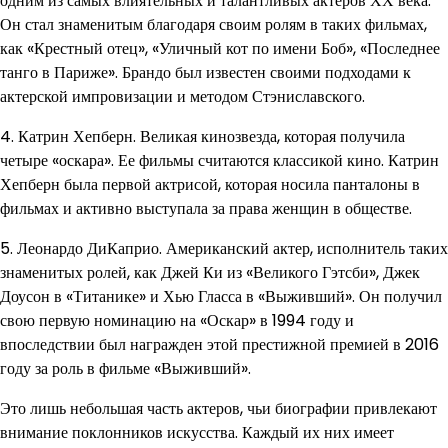
одним из самых влиятельных и талантливых актеров ХХ века.
Он стал знаменитым благодаря своим ролям в таких фильмах,
как «Крестный отец», «Уличный кот по имени Боб», «Последнее
танго в Париже». Брандо был известен своими подходами к
актерской импровизации и методом Стэниславского.
4. Катрин Хепберн. Великая кинозвезда, которая получила
четыре «оскара». Ее фильмы считаются классикой кино. Катрин
Хепберн была первой актрисой, которая носила панталоны в
фильмах и активно выступала за права женщин в обществе.
5. Леонардо ДиКаприо. Американский актер, исполнитель таких
знаменитых ролей, как Джей Ки из «Великого Гэтсби», Джек
Доусон в «Титанике» и Хью Гласса в «Выживший». Он получил
свою первую номинацию на «Оскар» в 1994 году и
впоследствии был награжден этой престижной премией в 2016
году за роль в фильме «Выживший».
Это лишь небольшая часть актеров, чьи биографии привлекают
внимание поклонников искусства. Каждый их них имеет