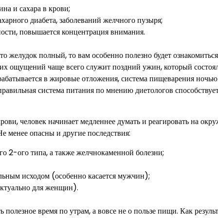
ина и сахара в крови;
сахарного диабета, заболеваний желчного пузыря;
ости, повышается концентрация внимания.
что желудок полный, то вам особенно полезно будет ознакомиться
их ощущений чаще всего служит поздний ужин, который состоя
ерабатывается в жировые отложения, система пищеварения ночью
еправильная система питания по мнению диетологов способствуе
 крови, человек начинает медленнее думать и реагировать на ок
Не менее опасны и другие последствия:
го 2-ого типа, а также желчнокаменной болезни;
льным исходом (особенно касается мужчин);
актуально для женщин).
 полезное время по утрам, а вовсе не о пользе пищи. Как резуль