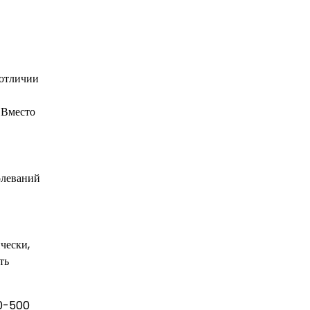
 отличии
 Вместо
олеваний
чески,
ть
50-500