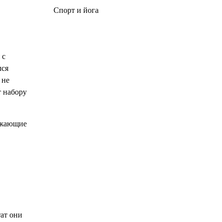
Спорт и йога
 с
лся
 не
т набору
ружающие
тат они