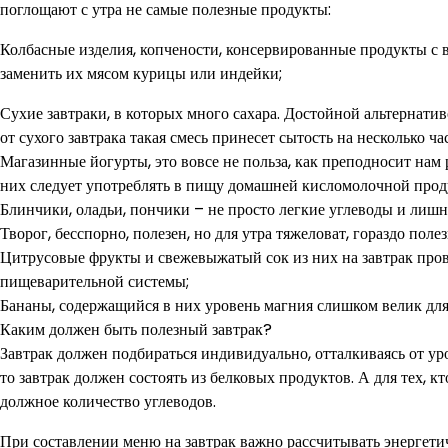
поглощают с утра не самые полезные продукты:
Колбасные изделия, копчености, консервированные продукты с 
заменить их мясом курицы или индейки;
Сухие завтраки, в которых много сахара. Достойной альтернати
от сухого завтрака такая смесь принесет сытость на несколько ча
Магазинные йогурты, это вовсе не польза, как преподносит нам 
них следует употреблять в пищу домашней кисломолочной про
Блинчики, оладьи, пончики – не просто легкие углеводы и лишни
Творог, бесспорно, полезен, но для утра тяжеловат, гораздо поле
Цитрусовые фрукты и свежевыжатый сок из них на завтрак про
пищеварительной системы;
Бананы, содержащийся в них уровень магния слишком велик для
Каким должен быть полезный завтрак?
Завтрак должен подбираться индивидуально, отталкиваясь от ур
то завтрак должен состоять из белковых продуктов. А для тех, 
должное количество углеводов.
При составлении меню на завтрак важно рассчитывать энергет