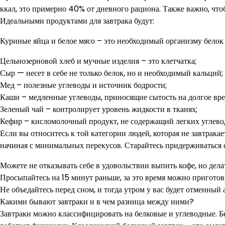
ккал, это примерно 40% от дневного рациона. Также важно, что
Идеальными продуктами для завтрака будут:
Куриные яйца и белое мясо – это необходимый организму белок 
Цельнозерновой хлеб и мучные изделия – это клетчатка;
Сыр — несет в себе не только белок, но и необходимый кальций;
Мед – полезные углеводы и источник бодрости;
Каши – медленные углеводы, приносящие сытость на долгое вре
Зеленый чай – контролирует уровень жидкости в тканях;
Кефир – кисломолочный продукт, не содержащий легких углево
Если вы относитесь к той категории людей, которая не завтрака
начиная с минимальных перекусов. Старайтесь придерживаться 
Можете не отказывать себе в удовольствии выпить кофе, но делат
Просыпайтесь на 15 минут раньше, за это время можно пригото
Не объедайтесь перед сном, и тогда утром у вас будет отменный 
Какими бывают завтраки и в чем разница между ними?
Завтраки можно классифицировать на белковые и углеводные. Бе