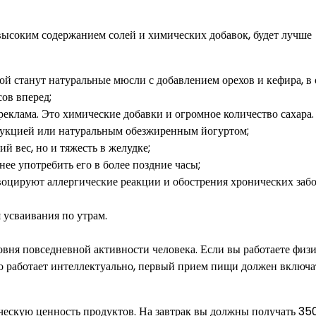
высоким содержанием солей и химических добавок, будет лучше
вой станут натуральные мюсли с добавлением орехов и кефира, в
сов вперед;
реклама. Это химические добавки и огромное количество сахара.
дукцией или натуральным обезжиренным йогуртом;
й вес, но и тяжесть в желудке;
знее употребить его в более поздние часы;
воцируют аллергические реакции и обострения хронических заб
 усваивания по утрам.
овня повседневной активности человека. Если вы работаете физи
кто работает интеллектуально, первый прием пищи должен включа
ическую ценность продуктов. На завтрак вы должны получать 3