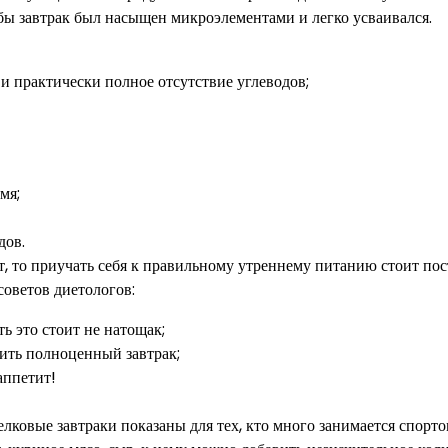
бы завтрак был насыщен микроэлементами и легко усваивался.
и практически полное отсутствие углеводов;
мя;
дов.
ет, то приучать себя к правильному утреннему питанию стоит пос
советов диетологов:
ь это стоит не натощак;
вить полноценный завтрак;
аппетит!
лковые завтраки показаны для тех, кто много занимается спорт