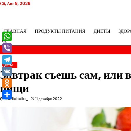
Перейти
Сб, Авг 8, 2026
к
содержимому
ГЛАВНАЯ
ПРОДУКТЫ ПИТАНИЯ
ДИЕТЫ
ЗДОР
WhatsApp
Viber
Диеты
Telegram
Завтрак съешь сам, или в
VK
пищи
Odnoklassniki
studiohallo_
11 декабря 2022
Отправить