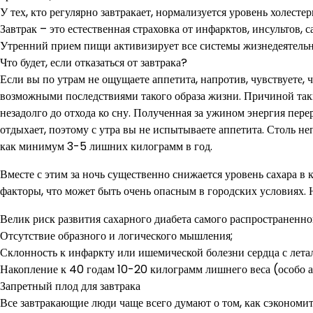
У тех, кто регулярно завтракает, нормализуется уровень холестер
Завтрак – это естественная страховка от инфарктов, инсультов, 
Утренний прием пищи активизирует все системы жизнедеятельн
Что будет, если отказаться от завтрака?
Если вы по утрам не ощущаете аппетита, напротив, чувствуете, 
возможными последствиями такого образа жизни. Причиной так
незадолго до отхода ко сну. Полученная за ужином энергия пер
отдыхает, поэтому с утра вы не испытываете аппетита. Столь н
как минимум 3-5 лишних килограмм в год.
Вместе с этим за ночь существенно снижается уровень сахара в
факторы, что может быть очень опасным в городских условиях. 
Велик риск развития сахарного диабета самого распространенно
Отсутствие образного и логического мышления;
Склонность к инфаркту или ишемической болезни сердца с лета
Накопление к 40 годам 10-20 килограмм лишнего веса (особо 
Запретный плод для завтрака
Все завтракающие люди чаще всего думают о том, как сэкономить