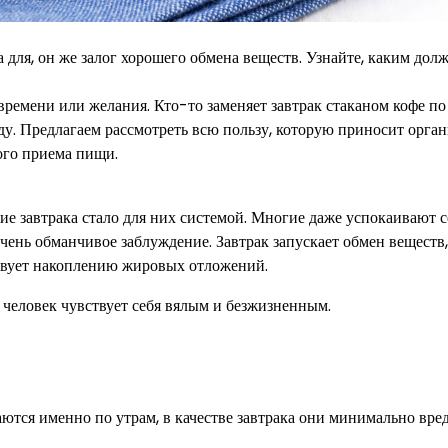
ва для, он же залог хорошего обмена веществ. Узнайте, каким дол
 времени или желания. Кто-то заменяет завтрак стаканом кофе по
оду. Предлагаем рассмотреть всю пользу, которую приносит орга
ого приема пищи.
ие завтрака стало для них системой. Многие даже успокаивают с
чень обманчивое заблуждение. Завтрак запускает обмен веществ,
ствует накоплению жировых отложений.
го человек чувствует себя вялым и безжизненным.
тся именно по утрам, в качестве завтрака они минимально вре