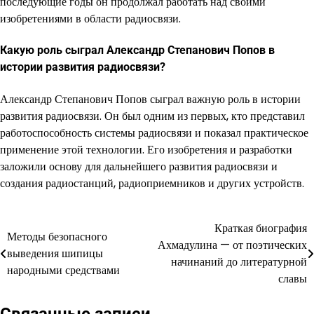
последующие годы он продолжал работать над своими
изобретениями в области радиосвязи.
Какую роль сыграл Александр Степанович Попов в
истории развития радиосвязи?
Александр Степанович Попов сыграл важную роль в истории
развития радиосвязи. Он был одним из первых, кто представил
работоспособность системы радиосвязи и показал практическое
применение этой технологии. Его изобретения и разработки
заложили основу для дальнейшего развития радиосвязи и
создания радиостанций, радиоприемников и других устройств.
Краткая биография
Навигация
Методы безопасного
Ахмадулина — от поэтических
выведения шипицы
по
начинаний до литературной
народными средствами
славы
записям
Связанные записи