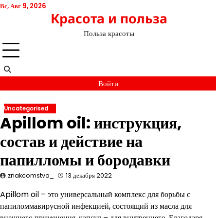
Перейти
Вс, Авг 9, 2026
Красота и польза
к
содержимому
Польза красоты
Войти
Uncategorised
Apillom oil: инструкция,
состав и действие на
папилломы и бородавки
znakcomstva_
13 декабря 2022
Apillom oil – это универсальный комплекс для борьбы с
папиломмавирусной инфекцией, состоящий из масла для
внешнего применения, капсул – для внутреннего. Благодаря