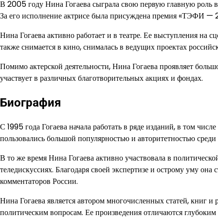
В 2005 году Нина Гогаева сыграла свою первую главную роль в 
За его исполнение актрисе была присуждена премия «ТЭФИ — 2
Нина Гогаева активно работает и в театре. Ее выступления на с
также снимается в кино, снималась в ведущих проектах российс
Помимо актерской деятельности, Нина Гогаева проявляет больш
участвует в различных благотворительных акциях и фондах.
Биография
С 1995 года Гогаева начала работать в ряде изданий, в том числ
пользовались большой популярностью и авторитетностью среди ч
В то же время Нина Гогаева активно участвовала в политическо
теледискуссиях. Благодаря своей экспертизе и острому уму она
комментаторов России.
Нина Гогаева является автором многочисленных статей, книг 
политическим вопросам. Ее произведения отличаются глубоки