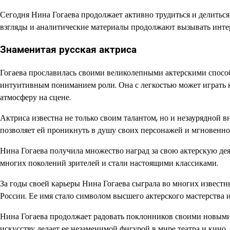
Сегодня Нина Гогаева продолжает активно трудиться и делитьс
взгляды и аналитические материалы продолжают вызывать инте
Знаменитая русская актриса
Гогаева прославилась своими великолепными актерскими способ
интуитивным пониманием роли. Она с легкостью может играть к
атмосферу на сцене.
Актриса известна не только своим талантом, но и незаурядной 
позволяет ей проникнуть в душу своих персонажей и мгновенно
Нина Гогаева получила множество наград за свою актерскую дея
многих поколений зрителей и стали настоящими классиками.
За годы своей карьеры Нина Гогаева сыграла во многих известн
России. Ее имя стало символом высшего актерского мастерства и
Нина Гогаева продолжает радовать поклонников своими новыми 
искусству делает ее незаменимой фигурой в мире театра и кино.