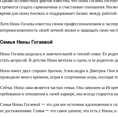
Однако из известных фактов известно, что Нина Гогаева состоит в
стремится создать гармоничные и счастливые отношения. Несмо
время для своих близких и поддерживает баланс между работой
Хотя Нина Гогаева известна своим профессионализмом и эксперт
неприкосновенность своей личной жизни и защищать свою част
Семья Нины Гогаевой
Нина Гогаева родилась в замечательной и теплой семье. Ее роди
стать актрисой. В детстве Нина мечтала о сцене, и ее родители 
Нина имеет двух старших братьев, Александра и Дмитрия. Они 
проводили много времени, играя в спортивные игры, посещая т
Сейчас Нина сама является частью семьи. Она замужем за Игоре
требования и отношения к своей карьере, она всегда старается н
Семья Нины Гогаевой — это для нее источник вдохновения и сил
ее достижениями. Семья — это самое ценное, что есть у Нины, 