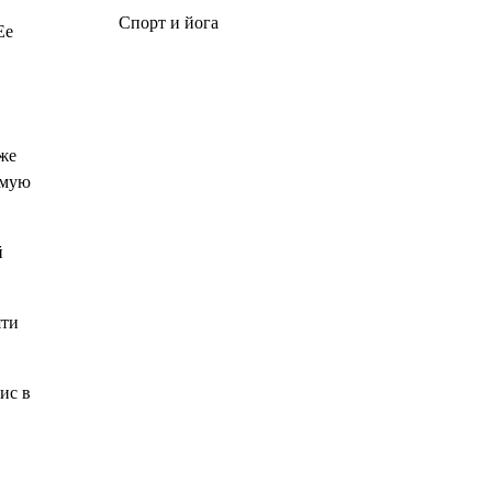
Спорт и йога
Ее
же
емую
й
яти
ис в