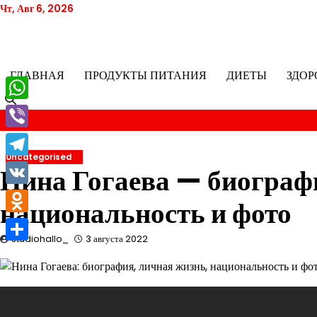
Перейти
Чт, Авг 6, 2026
к
содержимому
ГЛАВНАЯ
ПРОДУКТЫ ПИТАНИЯ
ДИЕТЫ
ЗДОР
WhatsApp
Viber
Uncategorised
Telegram
Нина Гогаева — биограф
VK
национальность и фото
Odnoklassniki
studiohallo_
3 августа 2022
Отправить