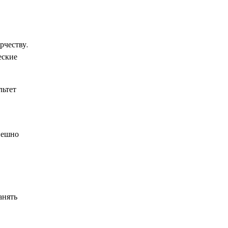
рчеству.
еские
льтет
пешно
анять