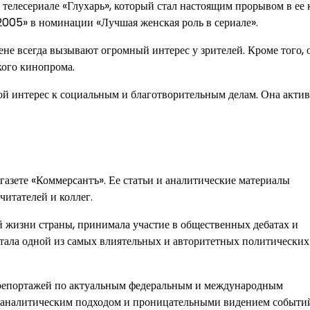
телесериале «Глухарь», который стал настоящим прорывом в ее к
005» в номинации «Лучшая женская роль в сериале».
цене всегда вызывают огромный интерес у зрителей. Кроме того, 
кого кинопрома.
ой интерес к социальным и благотворительным делам. Она акти
е газете «Коммерсантъ». Ее статьи и аналитические материалы
итателей и коллег.
й жизни страны, принимала участие в общественных дебатах и
 стала одной из самых влиятельных и авторитетных политических
и репортажей по актуальным федеральным и международным
м аналитическим подходом и проницательными видением событи