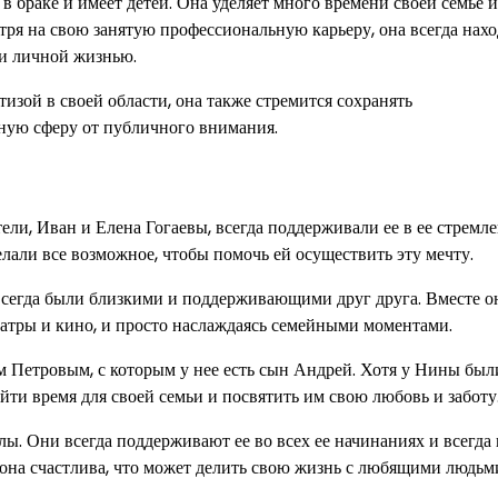
 браке и ​​имеет детей. Она уделяет много времени своей семье и
тря на свою занятую профессиональную карьеру, она всегда нах
 и личной жизнью.
изой в своей области, она также стремится сохранять
ную сферу от публичного внимания.
тели, Иван и Елена Гогаевы, всегда поддерживали ее в ее стремл
делали все возможное, чтобы помочь ей осуществить эту мечту.
всегда были близкими и поддерживающими друг друга. Вместе о
еатры и кино, и просто наслаждаясь семейными моментами.
м Петровым, с которым у нее есть сын Андрей. Хотя у Нины был
айти время для своей семьи и посвятить им свою любовь и заботу
ы. Они всегда поддерживают ее во всех ее начинаниях и всегда 
и она счастлива, что может делить свою жизнь с любящими людьм