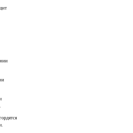
одит
ении
ни
и
.
гордятся
и.