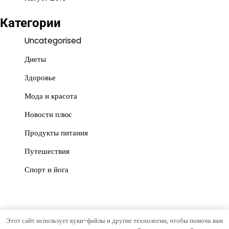
Категории
Uncategorised
Диеты
Здоровье
Мода и красота
Новости плюс
Продукты питания
Путешествия
Спорт и йога
Этот сайт использует куки-файлы и другие технологии, чтобы помочь вам
Copyright © 2026
Красота и польза
Тема News Store от