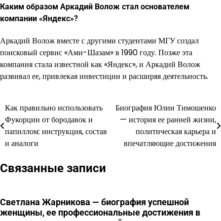
Каким образом Аркадий Волож стал основателем
компании «Яндекс»?
Аркадий Волож вместе с другими студентами МГУ создал
поисковый сервис «Ами-Шазам» в 1990 году. Позже эта
компания стала известной как «Яндекс», и Аркадий Волож
развивал ее, привлекая инвестиции и расширяя деятельность.
Как правильно использовать
Биография Юлии Тимошенко
Навигация
Фукорцин от бородавок и
— история ее ранней жизни,
по
папиллом: инструкция, состав
политическая карьера и
и аналоги
впечатляющие достижения
записям
Связанные записи
Светлана Жарникова — биография успешной
женщины, ее профессиональные достижения в