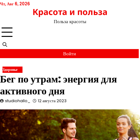
Перейти
Чт, Авг 6, 2026
Красота и польза
к
содержимому
Польза красоты
Войти
Здоровье
Бег по утрам: энергия для
активного дня
studiohallo_
12 августа 2023