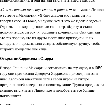
взаимопонимание, и они начали выступать вместе как дуэт.
«Они заставили меня перестать играть»,
— вспоминал Леннон
о встрече с Маккартни. «Я был смущен его талантом, и я
говорил себе: «О Боже, он лучше, чем я, что же я делаю здесь?».
Однако, они скоро преодолели свою неразбериху и стали
исполнять дуэтом рок-н-ролльные композиции. Они сделали
это так хорошо, что их друзья постоянно приходили на их
концерты и подсказывали создать собственную группу, чтобы
устроить концерты еще чаще.
Открытие Харрисона и Старра
Вскоре Леннон и Маккартни согласились на эту идею, и в 1959
году они пригласили Джорджа Харрисона присоединиться к
ним. Харрисон впечатлил парня своей игрой на гитаре,
представившей совершенно новое звучание. Группа продолжала
активно выступать в Ливерпуле и приобретать все больше
поклонников.