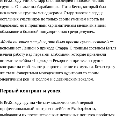
В 1962 году Ринго Старр стал последней пазловой частью
группы. Он заменил барабанщика Пита Беста, который был
исключен из группы менеджерами. Старр завоевал сердца
остальных участников не только своим умением играть на
барабанах, но и приятным харизматичным внешним видом,
обладавшим большой популярностью среди девушек.
«Когда он зашел в студию, это было просто сумасшествие!»
—
вспоминает Леннон о приходе Старра. С полным составом Битлз
начали работу над первыми альбомами, которые привлекли
внимание лейбла «Парлофон Рекордз» и принесли группе
контракт на глобальное распространение их музыки. Битлз сразу
же стали фаворитами молодежного аудитория со своим
энергичным рок-н-роллом и с девическим вокалом.
Первый контракт и успех
В 1962 году группа «Битлз» заключила свой первый
профессиональный контракт с лейблом Parlophone,
выбравшим их после нескольких неудачных попыток пробиться