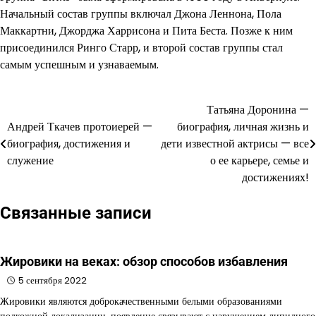
Начальный состав группы включал Джона Леннона, Пола
Маккартни, Джорджа Харрисона и Пита Беста. Позже к ним
присоединился Ринго Старр, и второй состав группы стал
самым успешным и узнаваемым.
Татьяна Доронина —
Навигация
Андрей Ткачев протоиерей —
биография, личная жизнь и
по
биография, достижения и
дети известной актрисы — все
служение
о ее карьере, семье и
записям
достижениях!
Связанные записи
Жировики на веках: обзор способов избавления
5 сентября 2022
Жировики являются доброкачественными белыми образованиями
подкожной локализации, появление связывают с нарушением липидного