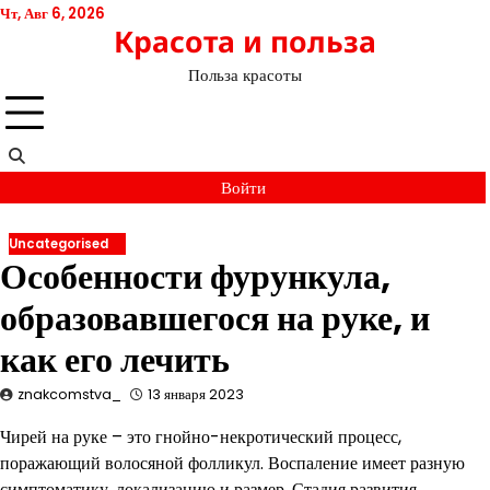
Перейти
Чт, Авг 6, 2026
Красота и польза
к
содержимому
Польза красоты
Войти
Uncategorised
Особенности фурункула,
образовавшегося на руке, и
как его лечить
znakcomstva_
13 января 2023
Чирей на руке – это гнойно-некротический процесс,
поражающий волосяной фолликул. Воспаление имеет разную
симптоматику, локализацию и размер. Стадия развития