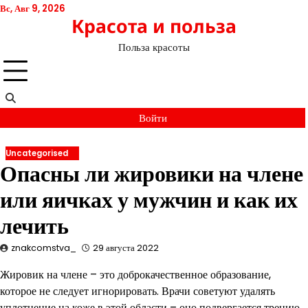
Перейти
Вс, Авг 9, 2026
Красота и польза
к
содержимому
Польза красоты
Войти
Uncategorised
Опасны ли жировики на члене
или яичках у мужчин и как их
лечить
znakcomstva_
29 августа 2022
Жировик на члене – это доброкачественное образование,
которое не следует игнорировать. Врачи советуют удалять
уплотнение на коже в этой области – оно подвергается трению