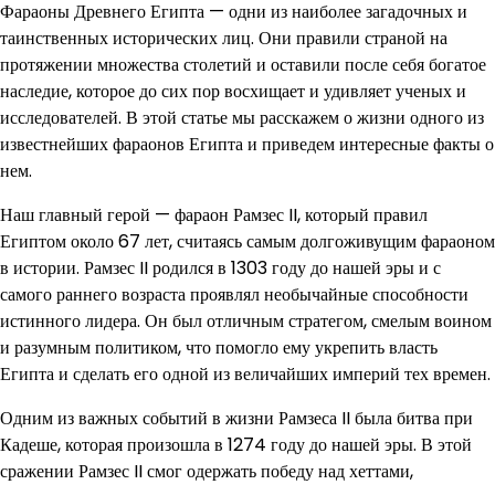
Фараоны Древнего Египта — одни из наиболее загадочных и
таинственных исторических лиц. Они правили страной на
протяжении множества столетий и оставили после себя богатое
наследие, которое до сих пор восхищает и удивляет ученых и
исследователей. В этой статье мы расскажем о жизни одного из
известнейших фараонов Египта и приведем интересные факты о
нем.
Наш главный герой — фараон Рамзес II, который правил
Египтом около 67 лет, считаясь самым долгоживущим фараоном
в истории. Рамзес II родился в 1303 году до нашей эры и с
самого раннего возраста проявлял необычайные способности
истинного лидера. Он был отличным стратегом, смелым воином
и разумным политиком, что помогло ему укрепить власть
Египта и сделать его одной из величайших империй тех времен.
Одним из важных событий в жизни Рамзеса II была битва при
Кадеше, которая произошла в 1274 году до нашей эры. В этой
сражении Рамзес II смог одержать победу над хеттами,