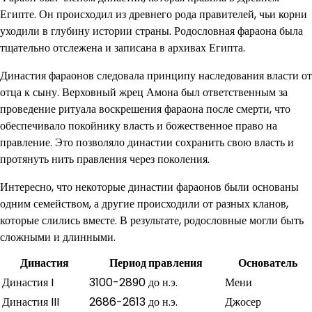
Египте. Он происходил из древнего рода правителей, чьи корни
уходили в глубину истории страны. Родословная фараона была
тщательно отслежена и записана в архивах Египта.
Династия фараонов следовала принципу наследования власти от
отца к сыну. Верховный жрец Амона был ответственным за
проведение ритуала воскрешения фараона после смерти, что
обеспечивало покойнику власть и божественное право на
правление. Это позволяло династии сохранить свою власть и
протянуть нить правления через поколения.
Интересно, что некоторые династии фараонов были основаны
одним семейством, а другие происходили от разных кланов,
которые слились вместе. В результате, родословные могли быть
сложными и длинными.
Династия
Период правления
Основатель
Династия I
3100-2890 до н.э.
Мени
Династия III
2686-2613 до н.э.
Джосер