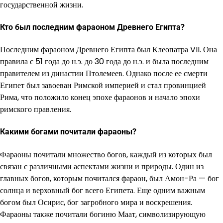
государственной жизни.
Кто был последним фараоном Древнего Египта?
Последним фараоном Древнего Египта был Клеопатра VII. Она
правила с 51 года до н.э. до 30 года до н.э. и была последним
правителем из династии Птолемеев. Однако после ее смерти
Египет был завоеван Римской империей и стал провинцией
Рима, что положило конец эпохе фараонов и начало эпохи
римского правления.
Какими богами почитали фараоны?
Фараоны почитали множество богов, каждый из которых был
связан с различными аспектами жизни и природы. Один из
главных богов, которым почитался фараон, был Амон-Ра — бог
солнца и верховный бог всего Египета. Еще одним важным
богом был Осирис, бог загробного мира и воскрешения.
Фараоны также почитали богиню Маат, символизирующую