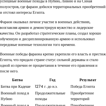
успешные военные походы в Нубию, Ливию и на Синая
полуостров, где фараон добился территориальных приобретений
и отстоял интересы Египта.
Фараон оказывал личное участие в военных действиях,
возглавляя армию и демонстрируя мужество и лидерские
качества. Он разработал стратегические планы, создал хорошо
обученную и дисциплинированную армию и использовал
передовые военные технологии того времени.
Военные победы фараона крепко укрепили его власть и престиж
Египта, что придало стране статус сильной державы и стало
одной из причин ее процветания в течение его правления и
после него.
Битва
Год
Результат
Битва при Кадеше
1274 г. до н.э.
Победа Египта
Военный поход в
Продолжительные
Приобретение
Нубию
походы
территорий
Военный поход в
Продолжительные
Приобретение