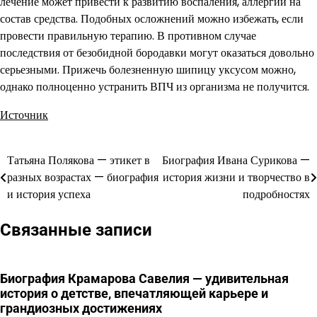
лечение может привести к развитию воспаления, аллергии на
состав средства. Подобных осложнений можно избежать, если
провести правильную терапию. В противном случае
последствия от безобидной бородавки могут оказаться довольно
серьезными. Прижечь болезненную шипицу уксусом можно,
однако полноценно устранить ВПЧ из организма не получится.
Источник
Татьяна Полякова — этикет в
Биография Ивана Сурикова —
Навигация
разных возрастах — биография
история жизни и творчество в
по
и история успеха
подробностях
записям
Связанные записи
Биография Крамарова Савелия — удивительная
история о детстве, впечатляющей карьере и
грандиозных достижениях