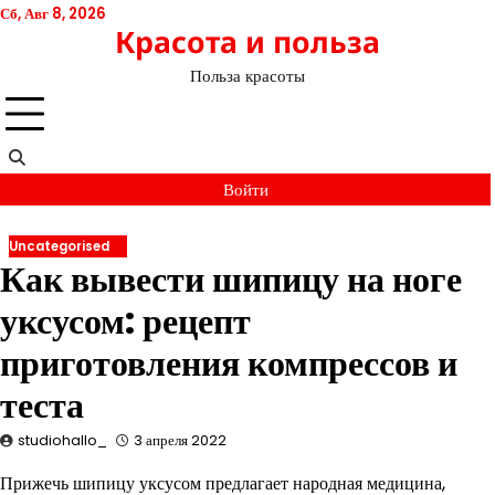
Перейти
Сб, Авг 8, 2026
Красота и польза
к
содержимому
Польза красоты
Войти
Uncategorised
Как вывести шипицу на ноге
уксусом: рецепт
приготовления компрессов и
теста
studiohallo_
3 апреля 2022
Прижечь шипицу уксусом предлагает народная медицина,