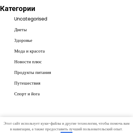
Категории
Uncategorised
Диеты
Здоровье
Мода и красота
Новости плюс
Продукты питания
Путешествия
Спорт и йога
Этот сайт использует куки-файлы и другие технологии, чтобы помочь вам
Copyright © 2026
Красота и польза
Тема News Store от
в навигации, а также предоставить лучший пользовательский опыт.