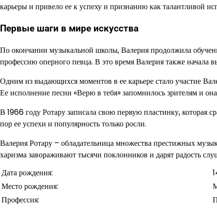
карьеры и привело ее к успеху и признанию как талантливой и
Первые шаги в мире искусства
По окончании музыкальной школы, Валерия продолжила обучени
профессию оперного певца. В это время Валерия также начала в
Одним из выдающихся моментов в ее карьере стало участие Вал
Ее исполнение песни «Верю в тебя» запомнилось зрителям и она 
В 1966 году Ротару записала свою первую пластинку, которая сра
пор ее успехи и популярность только росли.
Валерия Ротару – обладательница множества престижных музыка
харизма завораживают тысячи поклонников и дарят радость слу
Дата рождения:
1
Место рождения:
М
Профессия:
П