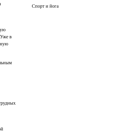
а
Спорт и йога
ную
 Уже в
нную
альным
 трудных
ой