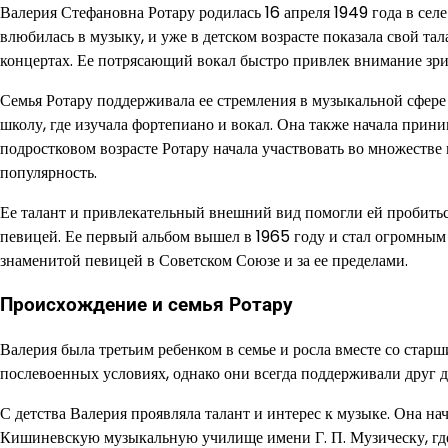
Валерия Стефановна Ротару родилась 16 апреля 1949 года в с
влюбилась в музыку, и уже в детском возрасте показала свой т
концертах. Ее потрясающий вокал быстро привлек внимание зри
Семья Ротару поддерживала ее стремления в музыкальной сфере 
школу, где изучала фортепиано и вокал. Она также начала прин
подростковом возрасте Ротару начала участвовать во множестве
популярность.
Ее талант и привлекательный внешний вид помогли ей пробитьс
певицей. Ее первый альбом вышел в 1965 году и стал огромным 
знаменитой певицей в Советском Союзе и за ее пределами.
Происхождение и семья Ротару
Валерия была третьим ребенком в семье и росла вместе со ста
послевоенных условиях, однако они всегда поддерживали друг 
С детства Валерия проявляла талант и интерес к музыке. Она нач
Кишиневскую музыкальную училище имени Г. П. Музическу, где 