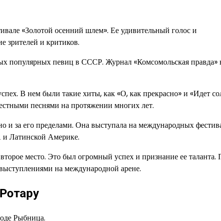
стивале «Золотой осенний шлем». Ее удивительный голос и
е зрителей и критиков.
самых популярных певиц в СССР. Журнал «Комсомольская правда» 
пех. В нем были такие хиты, как «О, как прекрасно» и «Идет со
вестными песнями на протяжении многих лет.
но и за его пределами. Она выступала на международных фестив
А и Латинской Америке.
второе место. Это был огромный успех и признание ее таланта. 
 выступлениями на международной арене.
Ротару
роде Рыбница.