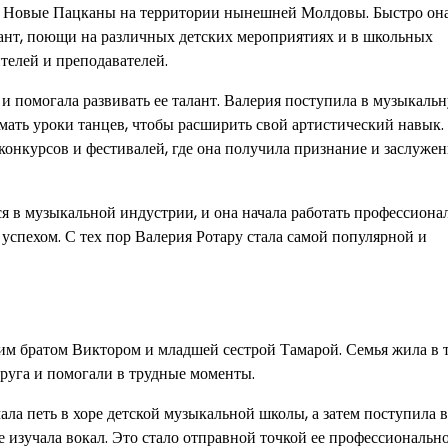
еле Новые Пацканы на территории нынешней Молдовы. Быстро он
алант, поющи на различных детских мероприятиях и в школьных
телей и преподавателей.
и помогала развивать ее талант. Валерия поступила в музыкаль
имать уроки танцев, чтобы расширить свой артистический навык.
 конкурсов и фестивалей, где она получила признание и заслуже
я в музыкальной индустрии, и она начала работать профессион
успехом. С тех пор Валерия Ротару стала самой популярной и
ршим братом Виктором и младшей сестрой Тамарой. Семья жила в
друга и помогали в трудные моменты.
ала петь в хоре детской музыкальной школы, а затем поступила в
изучала вокал. Это стало отправной точкой ее профессиональн