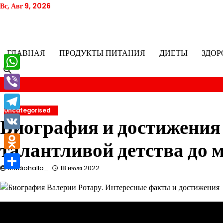
Перейти
Вс, Авг 9, 2026
к
содержимому
ГЛАВНАЯ
ПРОДУКТЫ ПИТАНИЯ
ДИЕТЫ
ЗДОР
WhatsApp
Viber
Uncategorised
Telegram
Биография и достижения
VK
талантливой детства до
Odnoklassniki
studiohallo_
18 июля 2022
Отправить