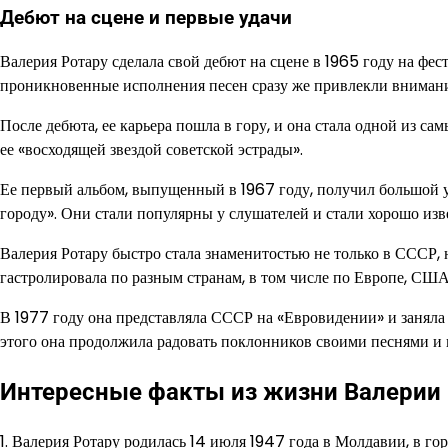
Дебют на сцене и первые удачи
Валерия Ротару сделала свой дебют на сцене в 1965 году на фе
проникновенные исполнения песен сразу же привлекли внимани
После дебюта, ее карьера пошла в гору, и она стала одной из 
ее «восходящей звездой советской эстрады».
Ее первый альбом, выпущенный в 1967 году, получил большой ус
городу». Они стали популярны у слушателей и стали хорошо из
Валерия Ротару быстро стала знаменитостью не только в СССР, 
гастролировала по разным странам, в том числе по Европе, СШ
В 1977 году она представляла СССР на «Евровидении» и заняла 
этого она продолжила радовать поклонников своими песнями и
Интересные факты из жизни Валерии 
1. Валерия Ротару родилась 14 июля 1947 года в Молдавии, в го