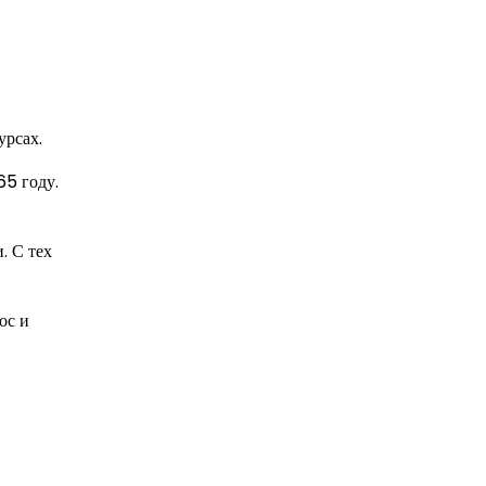
урсах.
65 году.
. С тех
ос и