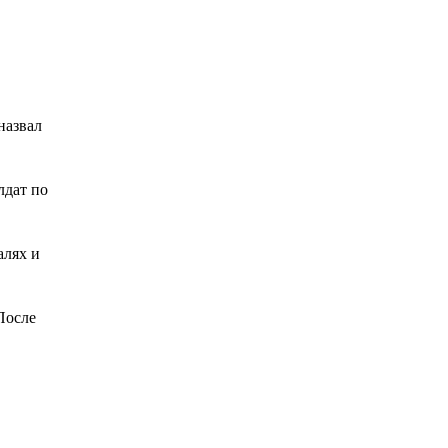
назвал
лдат по
алях и
После