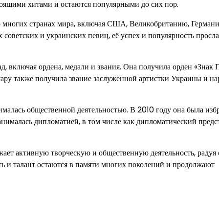
тоящими хитами и остаются популярными до сих пор.
во многих странах мира, включая США, Великобританию, Герман
х советских и украинских певиц, её успех и популярность просл
 включая ордена, медали и звания. Она получила орден «Знак П
отару также получила звание заслуженной артистки Украины и н
нималась общественной деятельностью. В 2010 году она была изб
нималась дипломатией, в том числе как дипломатический предс
жает активную творческую и общественную деятельность, радуя
ь и талант остаются в памяти многих поколений и продолжают