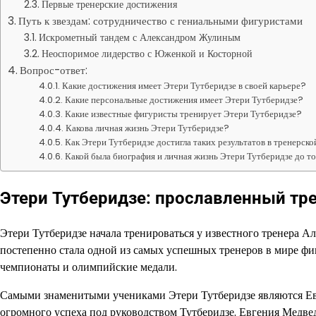
Первые тренерские достижения
Путь к звездам: сотрудничество с гениальными фигуристами
Искрометный тандем с Александром Жулиным
Неоспоримое лидерство с Юженкой и Косторной
Вопрос-ответ:
Какие достижения имеет Этери Тутберидзе в своей карьере?
Какие персональные достижения имеет Этери Тутберидзе?
Какие известные фигуристы тренирует Этери Тутберидзе?
Какова личная жизнь Этери Тутберидзе?
Как Этери Тутберидзе достигла таких результатов в тренерск
Какой была биография и личная жизнь Этери Тутберидзе до то
Этери Тутберидзе: прославленный тр
Этери Тутберидзе начала тренироваться у известного тренера А
постепенно стала одной из самых успешных тренеров в мире ф
чемпионаты и олимпийские медали.
Самыми знаменитыми учениками Этери Тутберидзе являются Ев
огромного успеха под руководством Тутберидзе. Евгения Медве