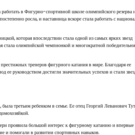
ала работать в Фигурно-спортивной школе олимпийского резерва
 постепенно росла, и наставница вскоре стала работать с нацио
цкой, которая впоследствии стала одной из самых ярких звезд
кая стала олимпийской чемпионкой и многократной победительн
 престижных тренеров фигурного катания в мире. Благодаря ее
д ее руководством достигли значительных успехов и стали зве
, была третьим ребенком в семье. Ее отец Георгий Леванович Ту
домохозяйкой.
тери проявила большой интерес к фигурному катанию и впервые 
ние и помогали в развитии спортивных навыков.