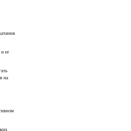
катания.
 и ее
гать
в на
ртивном
ских