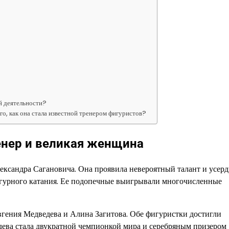
ой деятельности?
го, как она стала известной тренером фигуристов?
енер и великая женщина
лександра Сагановича. Она проявила невероятный талант и усерд
игурного катания. Ее подопечные выигрывали многочисленные
гения Медведева и Алина Загитова. Обе фигуристки достигли
дева стала двукратной чемпионкой мира и серебряным призером