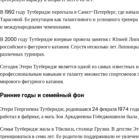
В 1992 году Тутберидзе переехала в Санкт-Петербург, где нач
Тарасовой. Ее репутация как талантливого и успешного тренера
и международными чемпионами.
В 2000 году Тутберидзе впервые провела занятия с Юлией Липни
российского фигурного катания. Спустя несколько лет Липниц
различных турнирах.
Сегодня Этери Тутберидзе является одной из самых известных и
профессиональным навыкам и таланту множество спортсменов по
мирового фигурного катания.
Ранние годы и семейный фон
Этери Георгиевна Тутберидзе, родившаяся 24 февраля 1974 года
работал в фабрике, а мать Зои Аркадиевны Гобеджишвили была 
Семья Тутберидзе жила в Тбилиси, столице Грузии. В детстве Э
тренироваться в семи лет. Ее родители поддерживали ее увлече