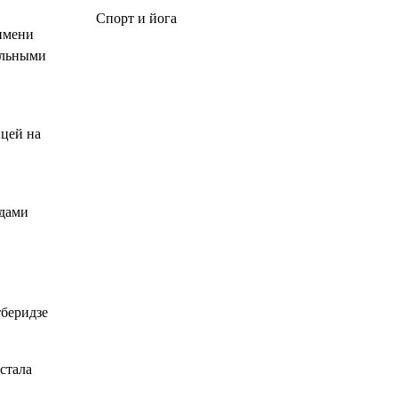
Спорт и йога
 имени
нальными
ицей на
здами
тберидзе
стала