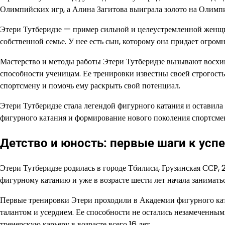
Олимпийских игр, а Алина Загитова выиграла золото на Олимпи
Этери Тутберидзе — пример сильной и целеустремленной женщин
собственной семье. У нее есть сын, которому она придает огромн
Мастерство и методы работы Этери Тутберидзе вызывают восхищ
способности ученицам. Ее тренировки известны своей строгост
спортсмену и помочь ему раскрыть свой потенциал.
Этери Тутберидзе стала легендой фигурного катания и оставила 
фигурного катания и формирование нового поколения спортсме
Детство и юность: первые шаги к успе
Этери Тутберидзе родилась в городе Тбилиси, Грузинская ССР, 2
фигурному катанию и уже в возрасте шести лет начала занимать
Первые тренировки Этери проходили в Академии фигурного кат
талантом и усердием. Ее способности не остались незамеченными
тренерскую карьеру в возрасте всего 16 лет.