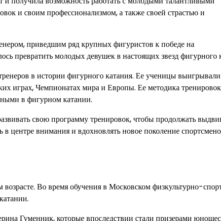
ант и получила возможность работать с молодыми талантливыми
вок и своим профессионализмом, а также своей страстью и
тренером, приведшим ряд крупных фигуристов к победе на
ось превратить молодых девушек в настоящих звезд фигурного 
тренеров в истории фигурного катания. Ее ученицы выигрывали
их играх, Чемпионатах мира и Европы. Ее методика тренировок
нными в фигурном катании.
развивать свою программу тренировок, чтобы продолжать выдви
 в центре внимания и вдохновлять новое поколение спортсмено
м возрасте. Во время обучения в Московском физкультурно-спо
катании.
рина Гуменник, которые впоследствии стали призерами юноше