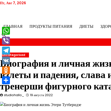
Перейти
Пт, Авг 7, 2026
к
содержимому
ГЛАВНАЯ
ПРОДУКТЫ ПИТАНИЯ
ДИЕТЫ
ЗДОР
WhatsApp
Viber
Uncategorised
Telegram
Биография и личная жиз
VK
взлеты и падения, слава
Odnoklassniki
тренерши фигурного ката
Отправить
studiohallo_
19 августа 2022