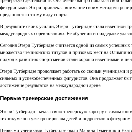
тренерскую деятельность. Она очень быстро показала свой тал
фигуристами. Этери привлекла внимание своим методом трениро
преданностью этому виду спорта.
В результате своих усилий, Этери Тутберидзе стала известной 
международных соревнованиях. Ее обучении и поддержке удавал
Сегодня Этери Тутберидзе считается одной из самых успешных 
множество чемпионских титулов и призовых мест на Олимпийск
подход к развитию спортсменов стали хорошо известными и це
Этери Тутберидзе продолжает работать со своими ученицами и 
сильных и успехобеспеченных фигуристов. Она продолжает быть
достижение результатов на международной арене.
Первые тренерские достижения
Этери Тутберидзе начала свою тренерскую карьеру в самом юно
техникуме она уже тренировала детей и подростков в фигурном 
Первыми учениками Тутберидзе были Марина Гуменник и Екате