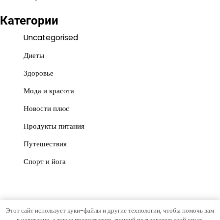
Категории
Uncategorised
Диеты
Здоровье
Мода и красота
Новости плюс
Продукты питания
Путешествия
Спорт и йога
Этот сайт использует куки-файлы и другие технологии, чтобы помочь вам
Copyright © 2026
Красота и польза
Тема News Store от
в навигации, а также предоставить лучший пользовательский опыт.