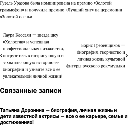
Гузель Уразова была номинирована на премию «Золотой
граммофон» и получила премию «Лучший хит» на церемонии
«Золотой осень».
Лаура Кеосаян — звезда шоу
Навигация
«Холостяк» и успешная
Борис Гребенщиков —
по
профессиональная визажистка,
биография, творчество и
погрузитесь в интригующую и
записям
личная жизнь культовой
захватывающую историю ее
фигуры русского рок-музыки
биографии и узнайте все о ее
увлекательной личной жизни!
Связанные записи
Татьяна Доронина — биография, личная жизнь и
дети известной актрисы — все о ее карьере, семье и
достижениях!