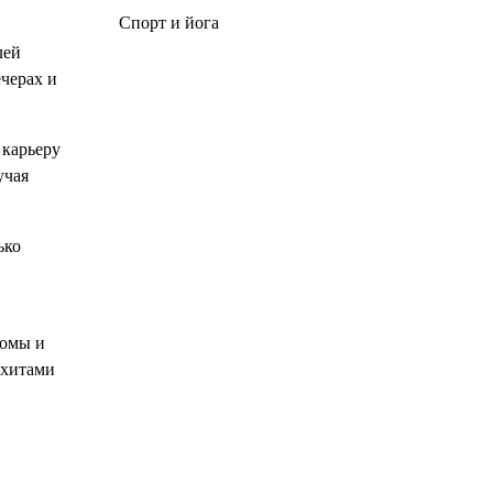
Спорт и йога
лей
черах и
 карьеру
учая
ько
бомы и
 хитами