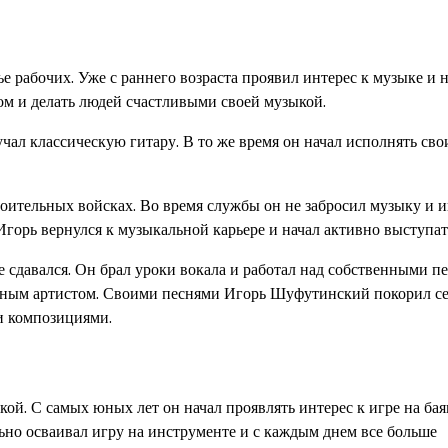
 рабочих. Уже с раннего возраста проявил интерес к музыке и 
том и делать людей счастливыми своей музыкой.
чал классическую гитару. В то же время он начал исполнять сво
ительных войсках. Во время службы он не забросил музыку и и
горь вернулся к музыкальной карьере и начал активно выступат
 сдавался. Он брал уроки вокала и работал над собственными п
естным артистом. Своими песнями Игорь Шуфутинский покорил с
и композициями.
. С самых юных лет он начал проявлять интерес к игре на бая
льно осваивал игру на инструменте и с каждым днем все больше