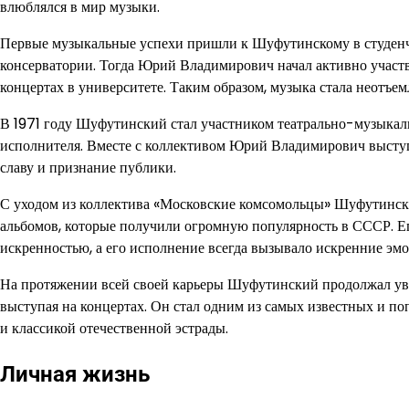
влюблялся в мир музыки.
Первые музыкальные успехи пришли к Шуфутинскому в студенчес
консерватории. Тогда Юрий Владимирович начал активно участв
концертах в университете. Таким образом, музыка стала неотъе
В 1971 году Шуфутинский стал участником театрально-музыкаль
исполнителя. Вместе с коллективом Юрий Владимирович выступа
славу и признание публики.
С уходом из коллектива «Московские комсомольцы» Шуфутински
альбомов, которые получили огромную популярность в СССР. Е
искренностью, а его исполнение всегда вызывало искренние эм
На протяжении всей своей карьеры Шуфутинский продолжал увл
выступая на концертах. Он стал одним из самых известных и по
и классикой отечественной эстрады.
Личная жизнь