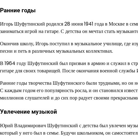
Ранние годы
Игорь Шуфутинский родился 28 июня 1941 года в Москве в семье
заниматься игрой на гитаре. С детства он мечтал стать музыкан
Окончив школу, Игорь поступил в музыкальное училище, где изу
песни и петь в различных музыкальных коллективах.
В 1964 году Шуфутинский был призван в армию и служил в стро
гитаре для своих товарищей. После окончания военной службы И
Ранние годы творчества Шуфутинского были трудными, но он не
С каждым годом его популярность росла, и он становился изв
миллионов слушателей и до сих пор радует своими прекрасным
Увлечение музыкой
Юрий Владимирович Шуфутинский с детства был увлечен музыкой
который у него был в семье. Будучи школьником, он самостояте