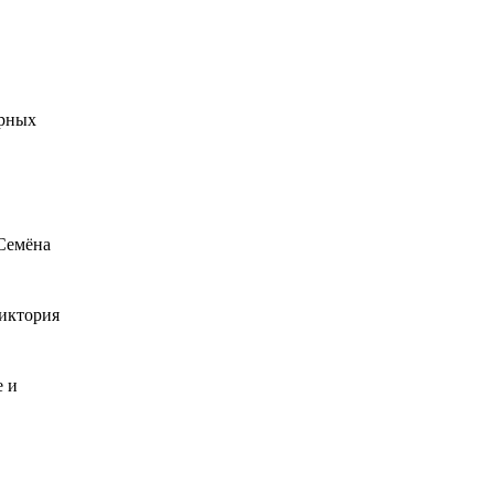
ярных
 Семёна
Виктория
е и