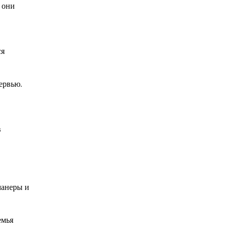
 они
ся
ервью.
в
манеры и
емья