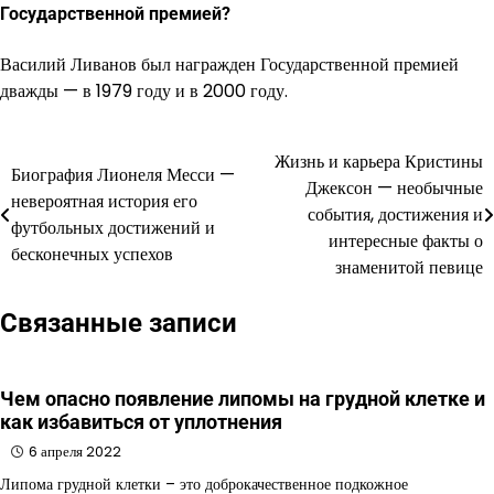
Государственной премией?
Василий Ливанов был награжден Государственной премией
дважды — в 1979 году и в 2000 году.
Жизнь и карьера Кристины
Навигация
Биография Лионеля Месси —
Джексон — необычные
невероятная история его
по
события, достижения и
футбольных достижений и
интересные факты о
записям
бесконечных успехов
знаменитой певице
Связанные записи
Чем опасно появление липомы на грудной клетке и
как избавиться от уплотнения
6 апреля 2022
Липома грудной клетки – это доброкачественное подкожное