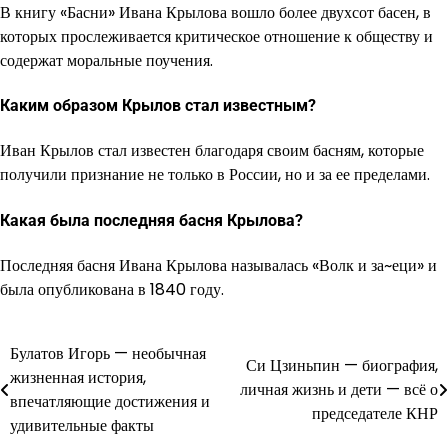
В книгу «Басни» Ивана Крылова вошло более двухсот басен, в
которых прослеживается критическое отношение к обществу и
содержат моральные поучения.
Каким образом Крылов стал известным?
Иван Крылов стал известен благодаря своим басням, которые
получили признание не только в России, но и за ее пределами.
Какая была последняя басня Крылова?
Последняя басня Ивана Крылова называлась «Волк и за~еци» и
была опубликована в 1840 году.
Булатов Игорь — необычная
Навигация
Си Цзиньпин — биография,
жизненная история,
личная жизнь и дети — всё о
по
впечатляющие достижения и
председателе КНР
удивительные факты
записям