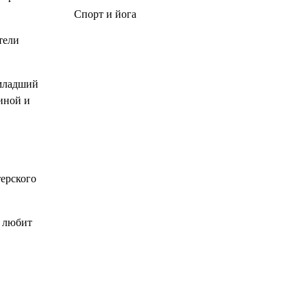
Спорт и йога
тели
 младший
иной и
терского
а любит