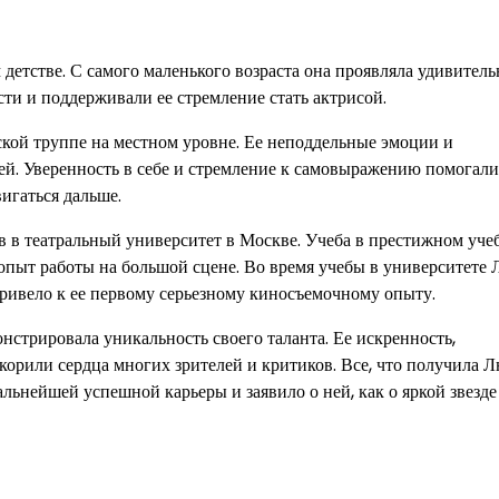
 детстве. С самого маленького возраста она проявляла удивител
ости и поддерживали ее стремление стать актрисой.
кой труппе на местном уровне. Ее неподдельные эмоции и
й. Уверенность в себе и стремление к самовыражению помогали
игаться дальше.
 в театральный университет в Москве. Учеба в престижном уче
 опыт работы на большой сцене. Во время учебы в университете
ривело к ее первому серьезному киносъемочному опыту.
стрировала уникальность своего таланта. Ее искренность,
корили сердца многих зрителей и критиков. Все, что получила 
альнейшей успешной карьеры и заявило о ней, как о яркой звезде