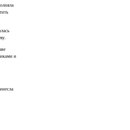
полняла
тить
илась
ву.
аве
никами и
ринесла