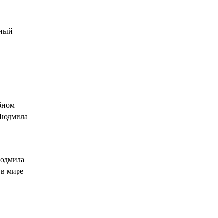
ьный
бном
 Людмила
Людмила
 в мире