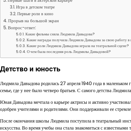
Первые шаги в актерской карьере
Игра в детском театре
Первые роли в кино
Прорыв на большой экран
Вопрос-ответ:
Какие фильмы сняла Людмила Давыдова?
Какие награды получила Людмила Давыдова за свою работу в
Какие роли Людмила Давыдова играла на театральной сцене?
О чем была последняя роль Людмилы Давыдовой?
Детство и юность
Людмила Давыдова родилась 27 апреля 1940 года в маленьком 
семье, где у нее было четверо братьев. С самого детства Людмила
Юная Давыдова мечтала о карьере актрисы и активно участвовал
одобрен учителями и родителями. Они поддерживали ее стремлен
После окончания школы Людмила поступила в театральный инсти
искусства. Во время учебы она стала знакомиться с известными