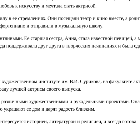
юбовь к искусству и мечтала стать актрисой.
у в ее стремлениях. Они посещали театр и кино вместе, а роди
а фортепиано и отправили в музыкальную школу.
нтливыми. Ее старшая сестра, Анна, стала известной певицей, а
гда поддерживала друг друга в творческих начинаниях и была ед
удожественном институте им. В.И. Сурикова, на факультете ак
граду лучшей актрисы своего выпуска.
я различными художественными и рукодельными проектами. Он
о украшают ее дом и дарят радость близким.
нтересуется историей, литературой и религией, и всегда готова