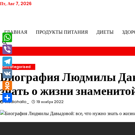
Перейти
Пт, Авг 7, 2026
к
содержимому
ГЛАВНАЯ
ПРОДУКТЫ ПИТАНИЯ
ДИЕТЫ
ЗДОР
WhatsApp
Viber
Uncategorised
Telegram
Биография Людмилы Давы
VK
знать о жизни знаменито
Odnoklassniki
studiohallo_
19 ноября 2022
Отправить