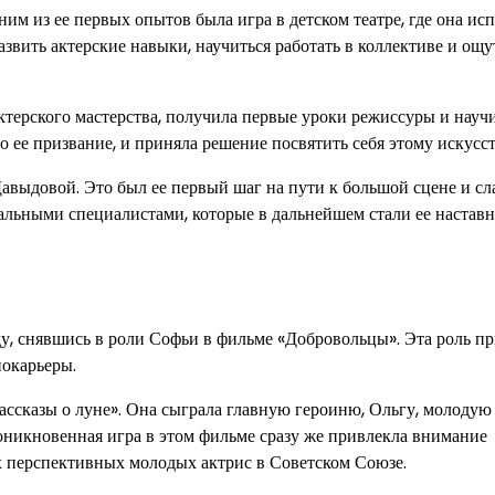
им из ее первых опытов была игра в детском театре, где она ис
звить актерские навыки, научиться работать в коллективе и ощу
ктерского мастерства, получила первые уроки режиссуры и науч
о ее призвание, и приняла решение посвятить себя этому искусст
авыдовой. Это был ее первый шаг на пути к большой сцене и сл
ральными специалистами, которые в дальнейшем стали ее настав
у, снявшись в роли Софьи в фильме «Добровольцы». Эта роль п
нокарьеры.
ссказы о луне». Она сыграла главную героиню, Ольгу, молодую
роникновенная игра в этом фильме сразу же привлекла внимание
х перспективных молодых актрис в Советском Союзе.