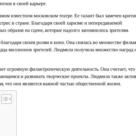
ехов в своей карьере.
ом известном московском театре. Ее талант был замечен крити
ктрис в стране. Благодаря своей харизме и непередаваемой
х образов на сцене, которые надолго запомнились зрителям.
лагодаря своим ролям в кино. Она снялась во множестве фильм
рдца миллионов зрителей. Людмила получила множество наград 
ает огромную филантропическую деятельность. Она считает, чт
ждающимся и развивать творческие проекты. Людмила также акти
ая, что они являются важной частью общественной жизни.