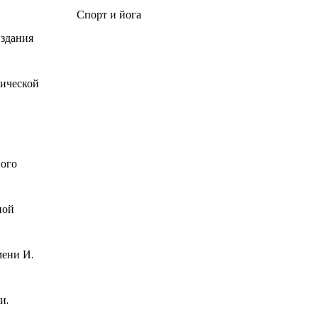
Спорт и йога
издания
тической
ного
ной
мени И.
и.