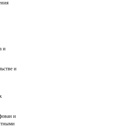
ения
а и
льстве и
х
фован и
итными