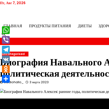
Перейти
Пт, Авг 7, 2026
к
содержимому
ГЛАВНАЯ
ПРОДУКТЫ ПИТАНИЯ
ДИЕТЫ
ЗДОР
WhatsApp
Viber
Uncategorised
Telegram
Биография Навального А
VK
политическая деятельнос
Odnoklassniki
studiohallo_
3 марта 2023
Отправить