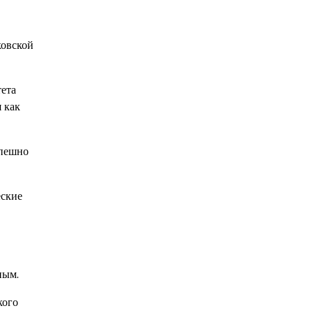
ковской
ета
 как
спешно
еские
ным.
кого