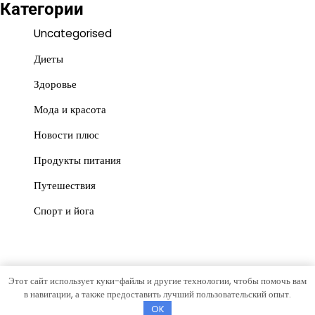
Категории
Uncategorised
Диеты
Здоровье
Мода и красота
Новости плюс
Продукты питания
Путешествия
Спорт и йога
Этот сайт использует куки-файлы и другие технологии, чтобы помочь вам
Copyright © 2026
Красота и польза
Тема News Store от
в навигации, а также предоставить лучший пользовательский опыт.
Artify Themes
.
OK