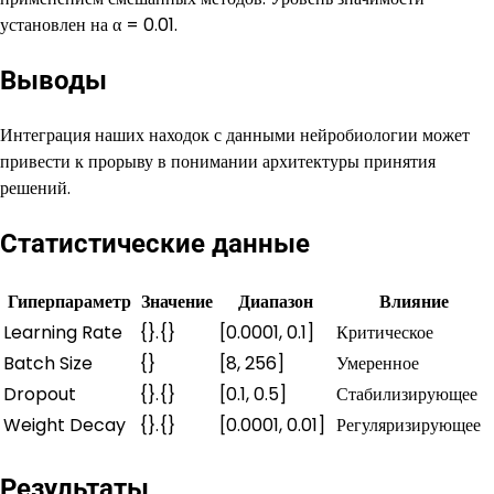
установлен на α = 0.01.
Выводы
Интеграция наших находок с данными нейробиологии может
привести к прорыву в понимании архитектуры принятия
решений.
Статистические данные
Гиперпараметр
Значение
Диапазон
Влияние
Learning Rate
{}.{}
[0.0001, 0.1]
Критическое
Batch Size
{}
[8, 256]
Умеренное
Dropout
{}.{}
[0.1, 0.5]
Стабилизирующее
Weight Decay
{}.{}
[0.0001, 0.01]
Регуляризирующее
Результаты