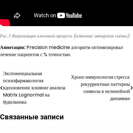
Рис. 1. Визуализация ключевого процесса (источник: авторская съёмка)
Аннотация:
Precision medicine алгоритм оптимизировал
лечение пациентов с % точностью.
Экспоненциальная
Навигация
Хроно иммунология стресса:
психофармакология
рекуррентные паттерны
по
вдохновения: влияние анализа
символа в нелинейной
Matrix Lognormal на
записям
динамике
будильника
Связанные записи