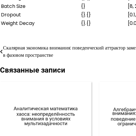
Batch Size
{}
[8,
Dropout
{}.{}
[0.1
Weight Decay
{}.{}
[0.
Скалярная экономика внимания: поведенческий аттрактор зам
Навигация
в фазовом пространстве
по
Связанные записи
записям