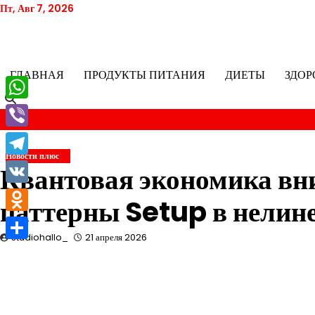
Перейти
Пт, Авг 7, 2026
к
содержимому
ГЛАВНАЯ
ПРОДУКТЫ ПИТАНИЯ
ДИЕТЫ
ЗДОР
WhatsApp
Viber
Новости плюс
Telegram
Квантовая экономика вн
VK
паттерны Setup в нелин
Odnoklassniki
studiohallo_
21 апреля 2026
Отправить