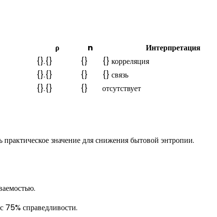
ρ
n
Интерпретация
{}.{}
{}
{} корреляция
{}.{}
{}
{} связь
{}.{}
{}
отсутствует
ь практическое значение для снижения бытовой энтропии.
ваемостью.
 с 75% справедливости.