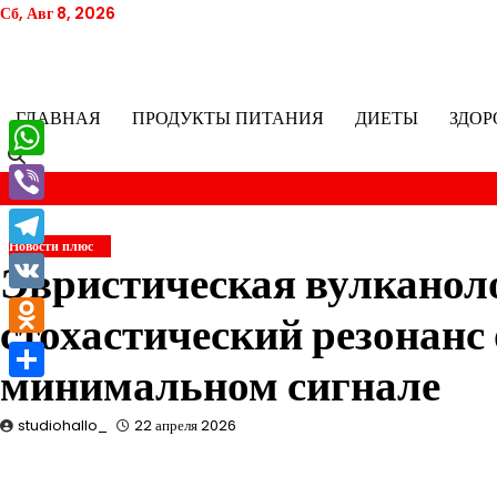
Перейти
Сб, Авг 8, 2026
к
содержимому
ГЛАВНАЯ
ПРОДУКТЫ ПИТАНИЯ
ДИЕТЫ
ЗДОР
WhatsApp
Viber
Новости плюс
Telegram
Эвристическая вулканол
VK
стохастический резонанс
Odnoklassniki
минимальном сигнале
Отправить
studiohallo_
22 апреля 2026