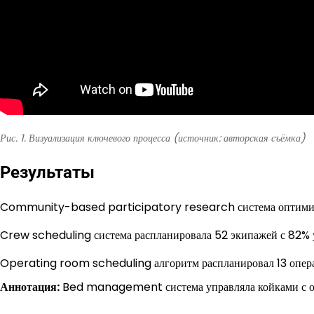
Рис. 1. Визуализация ключевого процесса (источник: авторская съёмка)
Результаты
Community-based participatory research система оптимизи
Crew scheduling система распланировала 52 экипажей с 82% 
Operating room scheduling алгоритм распланировал 13 опера
Аннотация:
Bed management система управляла койками с о