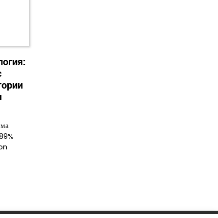
логия:
с
тории
м
ема
 89%
on