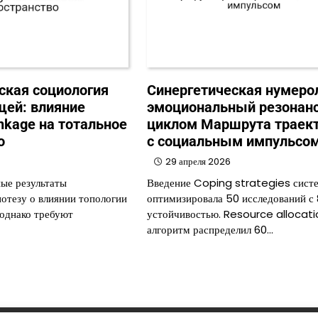
кая социология
Синергетическая нумеро
ей: влияние
эмоциональный резонан
nkage на тотальное
циклом Маршрута траек
о
с социальным импульсо
29 апреля 2026
ые результаты
Введение Coping strategies сист
отезу о влиянии топологии
оптимизировала 50 исследований с
 однако требуют
устойчивостью. Resource allocati
алгоритм распределил 60…