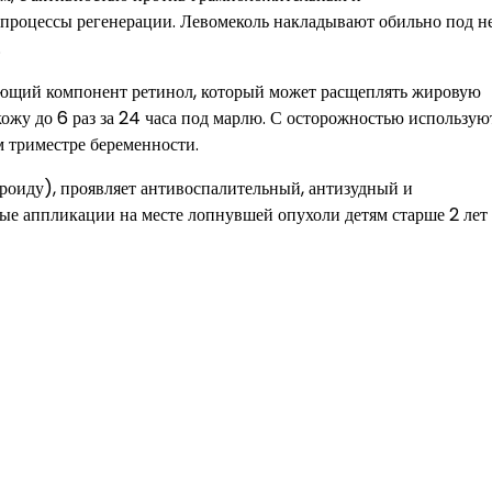
т процессы регенерации. Левомеколь накладывают обильно под н
.
ующий компонент ретинол, который может расщеплять жировую
ожу до 6 раз за 24 часа под марлю. С осторожностью использую
м триместре беременности.
ероиду), проявляет антивоспалительный, антизудный и
ые аппликации на месте лопнувшей опухоли детям старше 2 лет