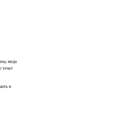
аны, меда
е течет
мать и