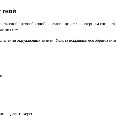
 гной
текать гной кремообразной консистенции с характерным гнилос
ования нет.
оспаления окружающих тканей. Уход за вскрывшимся образовани
е.