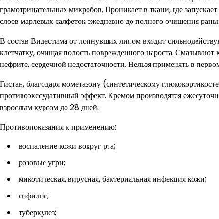
грамотрицательных микробов. Проникает в ткани, где запускае
слоев марлевых салфеток ежедневно до полного очищения раны
В состав Видестима от лопнувших липом входит сильнодейств
клетчатку, очищая полость поврежденного нароста. Смазывают к
нефрите, сердечной недостаточности. Нельзя применять в перво
Гистан, благодаря мометазону (синтетическому глюкокортикост
противоэкссудативный эффект. Кремом производятся ежесуточн
взрослым курсом до 28 дней.
Противопоказания к применению:
воспаление кожи вокруг рта;
розовые угри;
микотическая, вирусная, бактериальная инфекция кожи;
сифилис;
туберкулез;