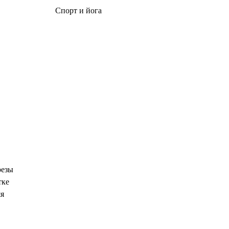
Спорт и йога
резы
тке
яя