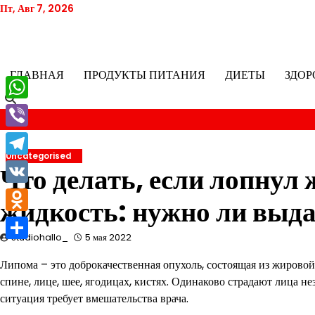
Перейти
Пт, Авг 7, 2026
к
содержимому
ГЛАВНАЯ
ПРОДУКТЫ ПИТАНИЯ
ДИЕТЫ
ЗДОР
WhatsApp
Viber
Uncategorised
Telegram
Что делать, если лопнул
VK
жидкость: нужно ли выд
Odnoklassniki
studiohallo_
5 мая 2022
Отправить
Липома – это доброкачественная опухоль, состоящая из жировой 
спине, лице, шее, ягодицах, кистях. Одинаково страдают лица н
ситуация требует вмешательства врача.