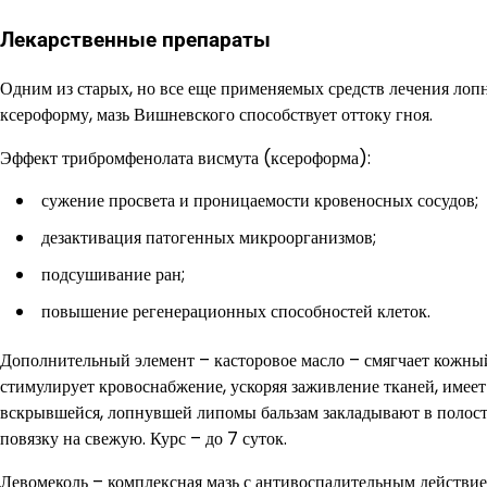
Лекарственные препараты
Одним из старых, но все еще применяемых средств лечения лоп
ксероформу, мазь Вишневского способствует оттоку гноя.
Эффект трибромфенолата висмута (ксероформа):
сужение просвета и проницаемости кровеносных сосудов;
дезактивация патогенных микроорганизмов;
подсушивание ран;
повышение регенерационных способностей клеток.
Дополнительный элемент – касторовое масло – смягчает кожный
стимулирует кровоснабжение, ускоряя заживление тканей, имеет
вскрывшейся, лопнувшей липомы бальзам закладывают в полость
повязку на свежую. Курс – до 7 суток.
Левомеколь – комплексная мазь с антивоспалительным действи