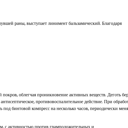
нувшей раны, выступает линимент бальзамический. Благодаря
 покров, облегчая проникновение активных веществ. Деготь бе
 антисептическое, противовоспалительное действие. При обрабо
 под бинтовой компресс на несколько часов, периодически мен
ем, с активностью против грамположительных и