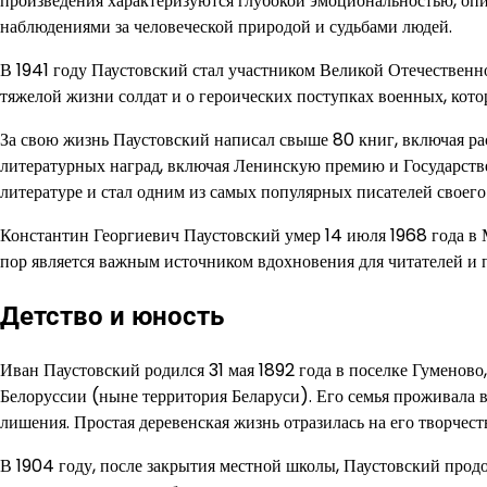
произведения характеризуются глубокой эмоциональностью, оп
наблюдениями за человеческой природой и судьбами людей.
В 1941 году Паустовский стал участником Великой Отечествен
тяжелой жизни солдат и о героических поступках военных, кот
За свою жизнь Паустовский написал свыше 80 книг, включая р
литературных наград, включая Ленинскую премию и Государств
литературе и стал одним из самых популярных писателей своего
Константин Георгиевич Паустовский умер 14 июля 1968 года в Мо
пор является важным источником вдохновения для читателей и 
Детство и юность
Иван Паустовский родился 31 мая 1892 года в поселке Гуменов
Белоруссии (ныне территория Беларуси). Его семья проживала в
лишения. Простая деревенская жизнь отразилась на его творчест
В 1904 году, после закрытия местной школы, Паустовский продо