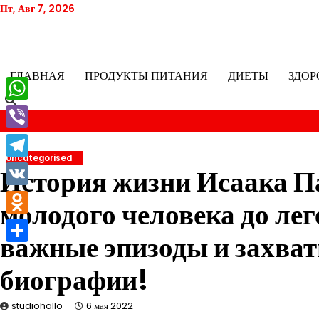
Перейти
Пт, Авг 7, 2026
к
содержимому
ГЛАВНАЯ
ПРОДУКТЫ ПИТАНИЯ
ДИЕТЫ
ЗДОР
WhatsApp
Viber
Uncategorised
Telegram
История жизни Исаака П
VK
молодого человека до ле
Odnoklassniki
важные эпизоды и захва
Отправить
биографии!
studiohallo_
6 мая 2022