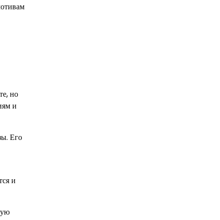
мотивам
е, но
иям и
зы. Его
тся и
шую