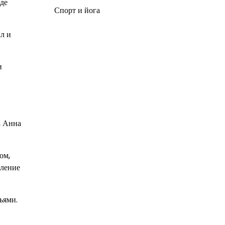
оде
Спорт и йога
л и
и
, Анна
ом,
тление
ьями.