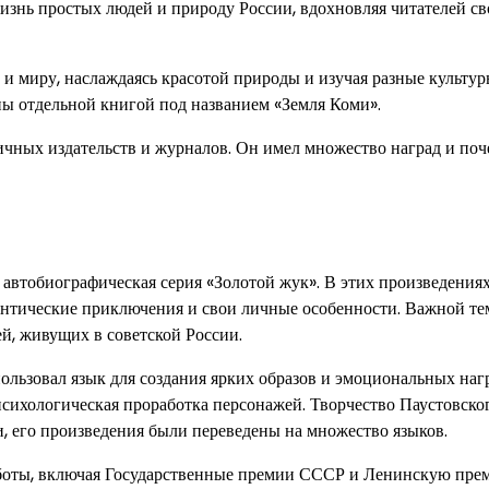
изнь простых людей и природу России, вдохновляя читателей св
и миру, наслаждаясь красотой природы и изучая разные культур
ы отдельной книгой под названием «Земля Коми».
ичных издательств и журналов. Он имел множество наград и по
 автобиографическая серия «Золотой жук». В этих произведения
мантические приключения и свои личные особенности. Важной те
й, живущих в советской России.
ользовал язык для создания ярких образов и эмоциональных нагр
психологическая проработка персонажей. Творчество Паустовско
и, его произведения были переведены на множество языков.
аботы, включая Государственные премии СССР и Ленинскую пре