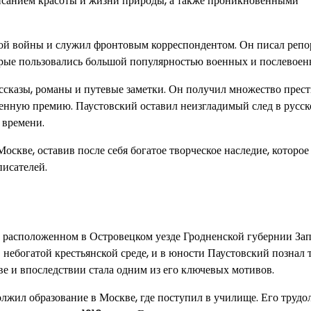
исанием красоты и жизни природы, а также проникновенными
ной войны и служил фронтовым корреспондентом. Он писал репо
орые пользовались большой популярностью военных и послевоен
ассказы, романы и путевые заметки. Он получил множество пре
енную премию. Паустовский оставил неизгладимый след в русск
 времени.
скве, оставив после себя богатое творческое наследие, которое
писателей.
о, расположенном в Островецком уезде Гродненской губернии За
 небогатой крестьянской среде, и в юности Паустовский познал 
ве и впоследствии стала одним из его ключевых мотивов.
лжил образование в Москве, где поступил в училище. Его трудо