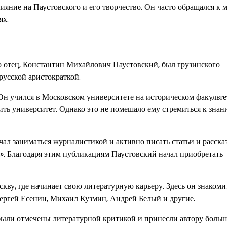
ияние на Паустовского и его творчество. Он часто обращался к 
ях.
го отец, Константин Михайлович Паустовский, был грузинского
 русской аристократкой.
н учился в Московском университете на историческом факультет
ить университет. Однако это не помешало ему стремиться к знан
чал заниматься журналистикой и активно писать статьи и расска
. Благодаря этим публикациям Паустовский начал приобретать
кву, где начинает свою литературную карьеру. Здесь он знакоми
Сергей Есенин, Михаил Кузмин, Андрей Белый и другие.
 были отмечены литературной критикой и принесли автору боль