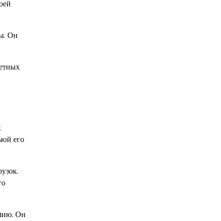
оей
ы. Он
четных
х
мой его
узок.
го
мию. Он