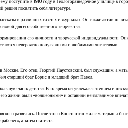
ему поступить в 1910 году в Геологоразведочное училище в гор
й решил посвятить себя литературе.
ассказы в различных газетах и журналах. Он также активно чита
сновой для его собственного творчества.
формировании его личности и творческой индивидуальности. Он
 остаются невероятно популярными и любимыми читателями.
 в Москве. Его отец, Георгий Паустовский, был служащим, а мать
был старший брат Борис и младший брат Павел.
ольшую часть детства. В то время он увлекался чтением и письм
ды его жизни были «волшебными» и оставили неизгладимое впеча
вского развелись. После этого Константин жил с матерью и брат
 рабочего, а затем статиста.