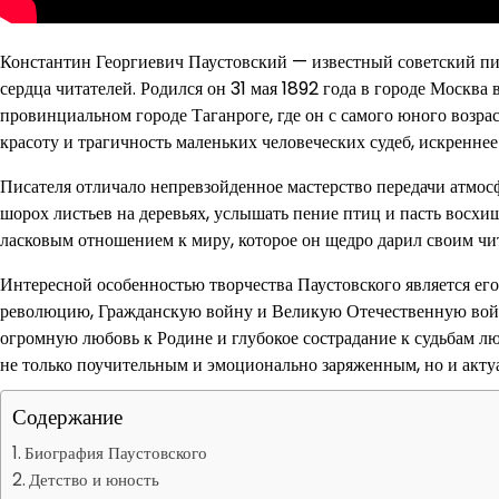
Константин Георгиевич Паустовский — известный советский пис
сердца читателей. Родился он 31 мая 1892 года в городе Москва
провинциальном городе Таганроге, где он с самого юного возра
красоту и трагичность маленьких человеческих судеб, искренне
Писателя отличало непревзойденное мастерство передачи атмос
шорох листьев на деревьях, услышать пение птиц и пасть восх
ласковым отношением к миру, которое он щедро дарил своим чи
Интересной особенностью творчества Паустовского является ег
революцию, Гражданскую войну и Великую Отечественную войн
огромную любовь к Родине и глубокое сострадание к судьбам лю
не только поучительным и эмоционально заряженным, но и акту
Содержание
Биография Паустовского
Детство и юность