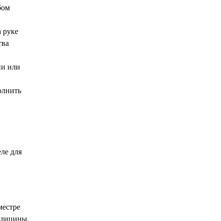
бом
 руке
тва
ии или
олнить
ле для
местре
едицины.