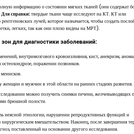
полную информацию о состоянии мягких тканей (они содержат б
.
Для справки:
твердые ткани чаще исследуют на КТ. КТ или
рентгеновских лучей, которое назначается, чтобы создать посл
летки, легких, так как они плохо видны на МРТ).
 зон для диагностики заболеваний:
зменений, внутримозгового кровоизлияния, кист, аневризм, аном
и остеохондрозе, поражении позвонков.
 менисков.
у женщин и мужчин в этой области на ранних стадиях развития.
исследовании можно получить снимки печени, желчевыводящих п
иями брюшной полости.
ль неясной этиологии, нарушении репродуктивных функций и
м хирургическим вмешательством. Наконец, после завершения те
агноз, поставленный на основании другого исследования.