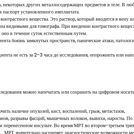
в, некоторых других металлосодержащих предметов в теле. В лю
в паспорт установленного имплантата.
онтрастного вещества. Это раствор, который вводится в вену на
ргана видимыми для томографа. При введении контрастного вещес
 оно в течение суток естественным путем.
ента боязнь замкнутых пространств, панические атаки, патолог
ента не есть за 2–3 часа до исследования, опорожнить или нап
ледования можно напечатать или сохранить на цифровом носите
ить наличие опухолей, кист, воспалений, грыж, метастазов,
нов, разрывы фасций, мышечных волокон, вывихи, наросты. По
и перенесенном инсульте. Во время МРТ во втором-третьем три
а. МРТ значительно расширяет диагностические возможности м