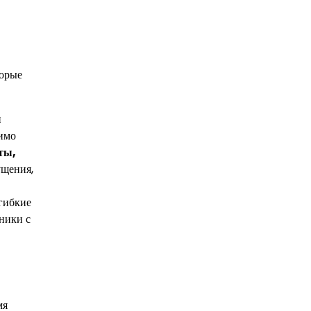
торые
н
димо
ты,
щения,
 гибкие
ники с
мя