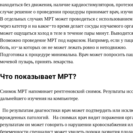
находиться без движения, наличие кардиостимуляторов, протезо
случае решение о проведении процедуры принимает врач, изучи
В отдельных случаях МРТ может проводиться с использованием к
через катетер и на какое-то время делает сосуды изучаемого о
может ощущаться холод в теле в течение пары минут. Выводится
Возможно проведение МРТ под наркозом. Например, если у паци
боль, из-за которых он не может лежать ровно и неподвижно.
Подготовка к процедуре минимальна. Врач может попросить паци
мочевой пузырь, принять лекарства.
Что показывает МРТ?
Снимок МРТ напоминает рентгеновский снимок. Результаты исс
дальнейшего изучения на компьютере.
По результатам диагностики врач может подтвердить или исключ
врожденных патологий. На снимках врач видит поражения орга
результатам он может говорить о нарушении кровоснабжения ил
беременности специалист может увидеть пороки развития плод