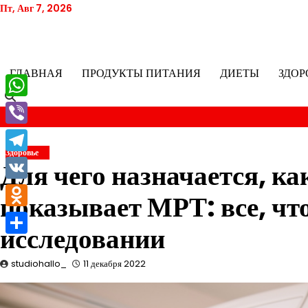
Перейти
Пт, Авг 7, 2026
к
содержимому
ГЛАВНАЯ
ПРОДУКТЫ ПИТАНИЯ
ДИЕТЫ
ЗДОР
WhatsApp
Viber
Здоровье
Telegram
Для чего назначается, ка
VK
показывает МРТ: все, что
Odnoklassniki
исследовании
Отправить
studiohallo_
11 декабря 2022