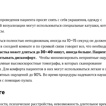
проведения пациента просят снять с себя украшения, одежду с
й визуализации могут использоваться специальные катушки, ко
сы.
ться полностью неподвижным, иногда на 10–15 секунд он долже
в соседней комнате и по громкой связи говорит все, что необхо
частка может длиться до 30-40 минут, иногда больше. Пациен
пытывать дискомфорт.
Чтобы минимизировать неприятные ощу
умные высокоскоростные томографы, в которых сканирование
. Для комфорта пациентов в них могут использоваться легкие и
риятных ощущений до 90%. Во время процедуры надеваются науш
ом с помощью пульта.
ге
ости, психические расстройства, невозможность длительное вре