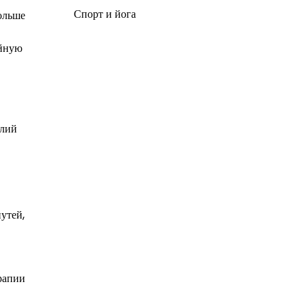
Спорт и йога
ольше
ойную
алий
утей,
рапии